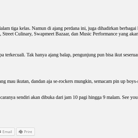
lam tiga kelas. Namun di ajang perdana ini, juga dihadirkan berbagai 
, Street Culinary, Swapmeet Bazaar, dan Music Performance yang akan 
a terkecuali. Tak hanya ajang balap, pengunjung pun bisa ikut seserua
ng mau ikutan, dandan aja se-rockers mungkin, semacam pin up boys-ny
Acaranya sendiri akan dibuka dari jam 10 pagi hingga 9 malam. See you
Email
Print