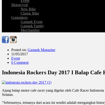
Event
Motorcycle
New Bike
Classic Bike
Gastankers
Gastank Event
Gastank Family
Merchandise
Posted on:
Gastank Magazine
11/05/2017
Event
0 Comment
Indonesia Rockers Day 2017 I Balap Cafe R
Ajang balap motor cafe racer yang digelar oleh Cafe Racer Indones
Selatan.
“Sebenarnya, temanya dari acara ini sendiri adalah mengangkat histor