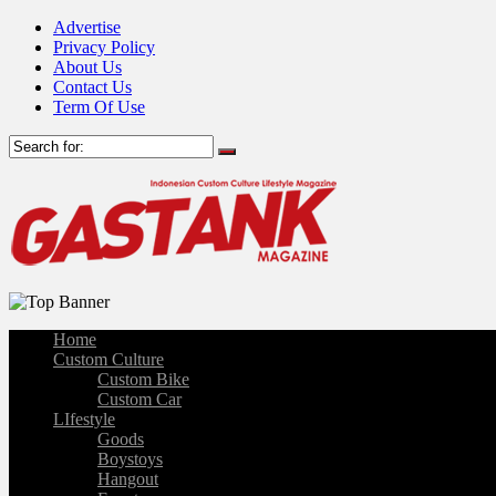
Advertise
Privacy Policy
About Us
Contact Us
Term Of Use
Home
Custom Culture
Custom Bike
Custom Car
LIfestyle
Goods
Boystoys
Hangout