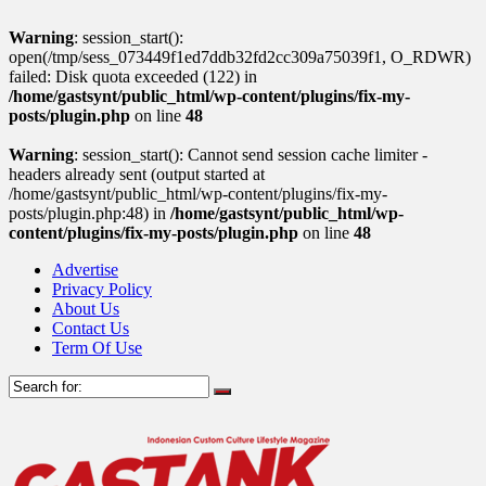
Warning
: session_start():
open(/tmp/sess_073449f1ed7ddb32fd2cc309a75039f1, O_RDWR)
failed: Disk quota exceeded (122) in
/home/gastsynt/public_html/wp-content/plugins/fix-my-
posts/plugin.php
on line
48
Warning
: session_start(): Cannot send session cache limiter -
headers already sent (output started at
/home/gastsynt/public_html/wp-content/plugins/fix-my-
posts/plugin.php:48) in
/home/gastsynt/public_html/wp-
content/plugins/fix-my-posts/plugin.php
on line
48
Advertise
Privacy Policy
About Us
Contact Us
Term Of Use