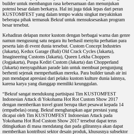
builder untuk membangun rasa kebersamaan dan menunjukan
potensi besar dalam berkarya. Hal ini juga tidak lepas dari peran
KUSTOMFEST yang dalam tempo waktu singkat meyakinkan
beberapa pihak termasuk Bekraf untuk mensuksesaskan program
besar tersebut.
Kehadiran delapan motor kustom dengan berbagai warna dan genre
namun mengusung satu negara itu berhasil menyita perhatian para
peserta lain di event dunia tersebut. Custom Concept Industries
(Jakarta), Kedux Garage (Bali) Old Crack Cycles (Jakarta),
Imagineering Customs (Jakarta), Queen Lekha Choppers
(Jogjakarta), Puspa Kediri Custom (Jakarta) dan Chopperland
(Jakarta) menyuguhkan parade lain untuk membuat pengunjung
berhenti sejenak memperhatikan mereka. Para builder tanah air ini
pun mendapat apresiasi dari pelaku kustom kulture dunia lainnya,
karena karya yang dianggap memiliki keunggulan.
“Bekraf sangat mendukung partisipasi Tim KUSTOMFEST
Indonesian Attack di Yokohama Hot Rot Custom Show 2017
dengan memberikan travel grant berupa tiket pesawat kepada 14
(empatbelas) orang. Bekraf mengharapkan agar prestasi yang
dicapai oleh Tim KUSTOMFEST Indonesian Attack pada
Yokohama Hot Rod Custom Show 2017 tersebut dapat terus
ditingkatkan di masa mendatang dan pada gilirannya akan dapat
memberikan kontribusi sektor desain produk, khususnya subsektor