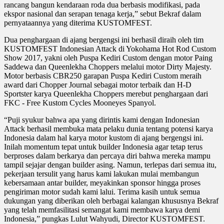
rancang bangun kendaraan roda dua berbasis modifikasi, pada
ekspor nasional dan serapan tenaga kerja,” sebut Bekraf dalam
pernyataannya yang diterima KUSTOMFEST.
Dua penghargaan di ajang bergengsi ini berhasil diraih oleh tim
KUSTOMFEST Indonesian Attack di Yokohama Hot Rod Custom
Show 2017, yakni oleh Puspa Kediri Custom dengan motor Paing
Saddewa dan Queenlekha Choppers melalui motor Dirty Majesty.
Motor berbasis CBR250 garapan Puspa Kediri Custom meraih
award dari Chopper Journal sebagai motor terbaik dan H-D
Sportster karya Queenlekha Choppers merebut penghargaan dari
FKC - Free Kustom Cycles Mooneyes Spanyol.
“Puji syukur bahwa apa yang dirintis kami dengan Indonesian
Attack berhasil membuka mata pelaku dunia tentang potensi karya
Indonesia dalam hal karya motor kustom di ajang bergengsi ini.
Inilah momentum tepat untuk builder Indonesia agar tetap terus
berproses dalam berkarya dan percaya diri bahwa mereka mampu
tampil sejajar dengan builder asing. Namun, terlepas dari semua itu,
pekerjaan tersulit yang harus kami lakukan mulai membangun
kebersamaan antar builder, meyakinkan sponsor hingga proses
pengiriman motor sudah kami lalui. Terima kasih untuk semua
dukungan yang diberikan oleh berbagai kalangan khususnya Bekraf
yang telah memfasilitasi semangat kami membawa karya demi
Indonesia,” pungkas Lulut Wahyudi, Director KUSTOMFEST.