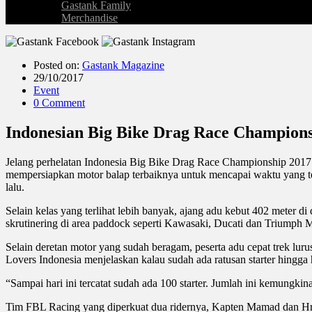
Gastank Family
Merchandise
Posted on:
Gastank Magazine
29/10/2017
Event
0 Comment
Indonesian Big Bike Drag Race Champion
Jelang perhelatan Indonesia Big Bike Drag Race Championship 2017 s
mempersiapkan motor balap terbaiknya untuk mencapai waktu yang tel
lalu.
Selain kelas yang terlihat lebih banyak, ajang adu kebut 402 meter di 
skrutinering di area paddock seperti Kawasaki, Ducati dan Triumph M
Selain deretan motor yang sudah beragam, peserta adu cepat trek luru
Lovers Indonesia menjelaskan kalau sudah ada ratusan starter hingga h
“Sampai hari ini tercatat sudah ada 100 starter. Jumlah ini kemungki
Tim FBL Racing yang diperkuat dua ridernya, Kapten Mamad dan Hr