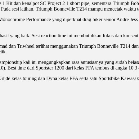
1 Kit dan kenalpot SC Project 2-1 short pipe, sementara Triumph Bob
y. Pada sesi latihan, Triumph Bonneville T214 mampu mencetak waktu te
 Tim Monochrome Performance yang diperkuat drag biker senior Andre Je
sil yang baik. Sesi reaction time ini membutuhkan fokus dan konsentra
Mamad dan Triwheel terlihat menggunakan Triumph Bonneville T214 da
tik.
ionship kali ini mengungkapkan rasa antusiasnya yang sudah belasan t
/10). Best time dari Sportster 1200 dari kelas FFA tembus di angka 10,3 
na Glide kelas touring dan Dyna kelas FFA serta satu Sportsbike Kawas