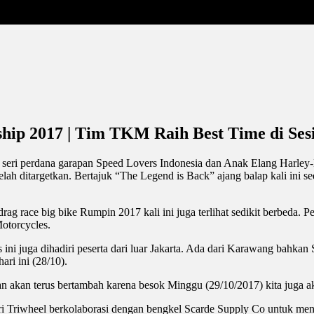
ship 2017 | Tim TKM Raih Best Time di Se
eri perdana garapan Speed Lovers Indonesia dan Anak Elang Harley-Dav
ah ditargetkan. Bertajuk “The Legend is Back” ajang balap kali ini s
drag race big bike Rumpin 2017 kali ini juga terlihat sedikit berbeda. P
otorcycles.
s ini juga dihadiri peserta dari luar Jakarta. Ada dari Karawang bahkan
ari ini (28/10).
nan akan terus bertambah karena besok Minggu (29/10/2017) kita juga aka
i Triwheel berkolaborasi dengan bengkel Scarde Supply Co untuk m