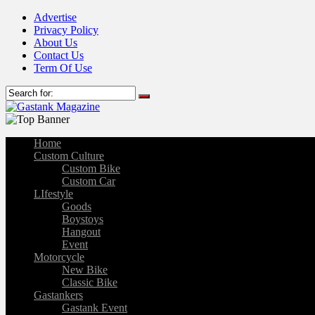
Advertise
Privacy Policy
About Us
Contact Us
Term Of Use
Home
Custom Culture
Custom Bike
Custom Car
LIfestyle
Goods
Boystoys
Hangout
Event
Motorcycle
New Bike
Classic Bike
Gastankers
Gastank Event