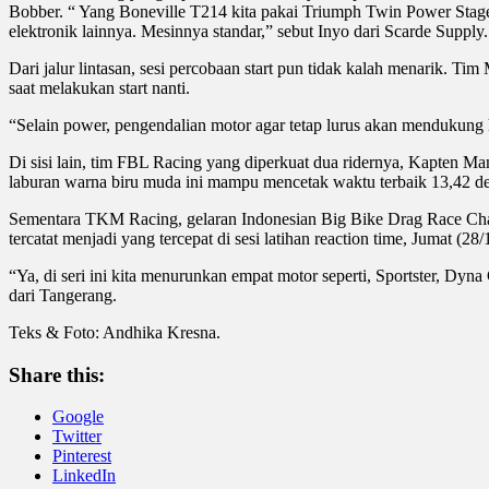
Bobber. “ Yang Boneville T214 kita pakai Triumph Twin Power Stage 
elektronik lainnya. Mesinnya standar,” sebut Inyo dari Scarde Suppl
Dari jalur lintasan, sesi percobaan start pun tidak kalah menarik.
saat melakukan start nanti.
“Selain power, pengendalian motor agar tetap lurus akan mendukung ha
Di sisi lain, tim FBL Racing yang diperkuat dua ridernya, Kapten 
laburan warna biru muda ini mampu mencetak waktu terbaik 13,42 de
Sementara TKM Racing, gelaran Indonesian Big Bike Drag Race Champ
tercatat menjadi yang tercepat di sesi latihan reaction time, Jumat (28
“Ya, di seri ini kita menurunkan empat motor seperti, Sportster, Dy
dari Tangerang.
Teks & Foto: Andhika Kresna.
Share this:
Google
Twitter
Pinterest
LinkedIn