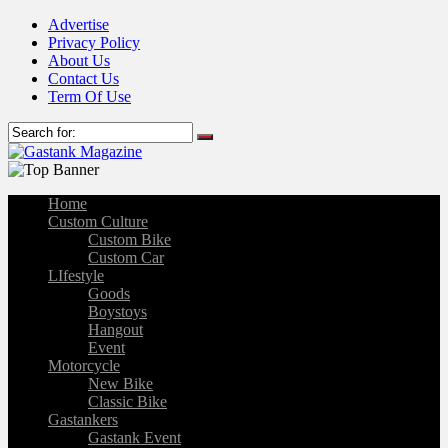
Advertise
Privacy Policy
About Us
Contact Us
Term Of Use
Home
Custom Culture
Custom Bike
Custom Car
LIfestyle
Goods
Boystoys
Hangout
Event
Motorcycle
New Bike
Classic Bike
Gastankers
Gastank Event