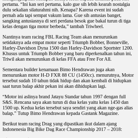
pertama. “Ini kan seri pertama, kalo gue sih lebih kearah nostalgia
dulu sekalian silaturahmi nih. Kenapa? Karena event ini sudah
pernah ada tapi sempat vakum lama. Gue sih antusias banget,
sangking antusiasnya di seri perdana besok gue bakal turun di tiga
kelas dengan tiga motor berbeda,” tambah Triwheel.
Nantinya team racing FBL Racing Team akan menurunkan
setidaknya ada empat motor seperti Triumph Bobber, Bonneville,
Harley-Davidson Dyna 1500 dan Harley-Davidson Sportster 1200.
Khusus untuk Triumph Bobber yang baru diperkenalkan tahun ini,
Triwil akan menurunkan di kelas FFA atau Free For All.
Sementara builder kenamaan Bimo Hendrawan juga akan
menurunkan motor H-D FXR 88 CU (1450cc). menurutnya, Motor
tersebut sudah 10 tahun tidak hidup dan akan kembali di hidupkan
saat turun balap akhir pekan ini akan dihidupkan lagi.
“Motor ini aslinya brand Jatayu Standar tahun 1997 dengan full
S&S. Rencana saya akan turun di dua kelas yaitu kelas 1450 dan
1500 up. Kedua kelas tersebut saya sendiri yang akan nge-gas alias
balap.” Tutup Bimo Hendrawan kepada Gastank Magazine.
Berikut team racing Drag yang dipastikan ikut dalam ajang
Indonenesia Big Bike Dag Race Championship 2017 – 2018: