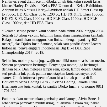
Nantinya, event drag race ini dibuka untuk tiga kelas seperti kelas
khusus Harley-Davidson, Kelas FFA Umum dan Kelas Exhibition.
Adapun kelas Khusus Harley-Davidson adalah HD Street Class up
to 750cc, HD XL Class up to 1200 cc, HD FX & FL Class 1550cc,
HD FX & FL Class 1900 cc, HD FLH Class 1550cc, HD FLH
Class 1900cc, dan HD FFA Class.
“Gelaran serupa pernah kami adakan pada tahun 2002 hingga 2004.
Setelah 13 tahun vakum, tahun ini kami akan mengadakan kembali.
Balapan nanti akan menggunakan lintasan dengan panjang 402
meter,” jelas Djoko Iman Santoso, salah satu pendiri SpeedLovers
Indonesia, penyelenggara Indonenesia Big Bike Dag Race
Championship 2017 - 2018.
Selain itu, motor peserta juga wajib memiliki nomor sasis dan mesin.
System pengereman berfungsi. Penyangga motor juga berfungsi
dengan baik. Dan melepas lampu sein, spion, lampu depan. Untuk
seri perdana ini, pihak panitia menetapkan kuota sebanyak 200
starter. Untuk informasi pendaftaran bisa kontak panitia di Jl.
Boulevard Artha Gading B1/A2, Kelapa Gading, Jakarta Utara.
Bisa langsung juga kontak ke panitia Djoko Iman S. di nomor 0811-
1701-322.
Patiunus akan menurunkan pembalap andalannya, Alvin Bone. Ia
sebenarnya pembalap multitasking, ini artinya ia biasa digunakan