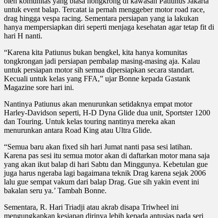
oleh komunitas yang biasa nongkrong di kawasan Patiunus Jakarta
untuk event balap. Tercatat ia pernah menggeber motor road race,
drag hingga vespa racing. Sementara persiapan yang ia lakukan
hanya mempersiapkan diri seperti menjaga kesehatan agar tetap fit di
hari H nanti.
“Karena kita Patiunus bukan bengkel, kita hanya komunitas
tongkrongan jadi persiapan pembalap masing-masing aja. Kalau
untuk persiapan motor sih semua dipersiapkan secara standart.
Kecuali untuk kelas yang FFA,” ujar Bonne kepada Gastank
Magazine sore hari ini.
Nantinya Patiunus akan menurunkan setidaknya empat motor
Harley-Davidson seperti, H-D Dyna Glide dua unit, Sportster 1200
dan Touring. Untuk kelas touring nantinya mereka akan
menurunkan antara Road King atau Ultra Glide.
“Semua baru akan fixed sih hari Jumat nanti pasa sesi latihan.
Karena pas sesi itu semua motor akan di daftarkan motor mana saja
yang akan ikut balap di hari Sabtu dan Minggunya. Kebetulan gue
juga harus ngeraba lagi bagaimana teknik Drag karena sejak 2006
lalu gue sempat vakum dari balap Drag. Gue sih yakin event ini
bakalan seru ya.’ Tambah Bonne.
Sementara, R. Hari Triadji atau akrab disapa Triwheel ini
mengungkapkan kesiapan dirinya lebih kepada antusias pada seri