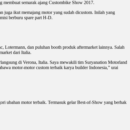
 yang membuat semarak ajang Custombike Show 2017.
kan juga ikut memajang motor yang sudah dicustom. Inilah yang
 misi berburu spare part H-D.
, Lotermann, dan puluhan booth produk aftermarket lainnya. Salah
rket dari Italia.
angsung di Verona, Italia. Saya mewakili tim Suryanation Motorland
embawa motor-motor custom terbaik karya builder Indonesia,” urai
egori ubahan motor terbaik. Termasuk gelar Best-of-Show yang berhak