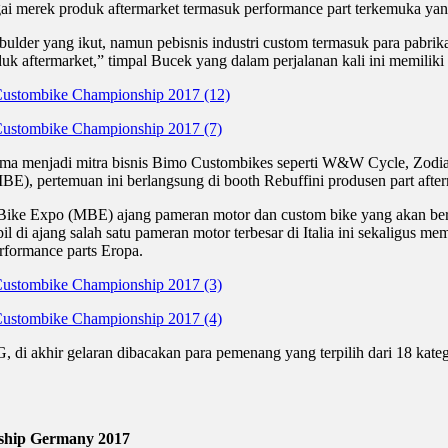
rbagai merek produk aftermarket termasuk performance part terkemuka
bulder yang ikut, namun pebisnis industri custom termasuk para pabri
uk aftermarket,” timpal Bucek yang dalam perjalanan kali ini memiliki
ama menjadi mitra bisnis Bimo Custombikes seperti W&W Cycle, Zodiac
), pertemuan ini berlangsung di booth Rebuffini produsen part afterma
 Bike Expo (MBE) ajang pameran motor dan custom bike yang akan berl
 di ajang salah satu pameran motor terbesar di Italia ini sekaligus m
rformance parts Eropa.
, di akhir gelaran dibacakan para pemenang yang terpilih dari 18 kat
ship Germany 2017