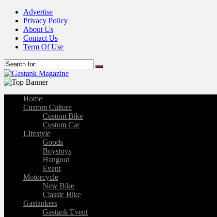
Advertise
Privacy Policy
About Us
Contact Us
Term Of Use
Home
Custom Culture
Custom Bike
Custom Car
LIfestyle
Goods
Boystoys
Hangout
Event
Motorcycle
New Bike
Classic Bike
Gastankers
Gastank Event