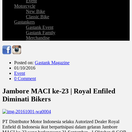
Event
Motorcycle
New Bike
Classic Bike
Gastankers
Gastank Event
Gastank Family
Merchandise
Posted on:
Gastank Magazine
01/10/2016
Event
0 Comment
Jambore MACI ke-23 | Royal Enfiled
Diminati Bikers
PT Distributor Motor Indonesia selaku Autorized Dealer Royal
Enfield di Indonesia ikut berpartisipasi dalam gelaran Jambore