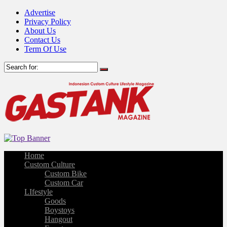
Advertise
Privacy Policy
About Us
Contact Us
Term Of Use
Home
Custom Culture
Custom Bike
Custom Car
LIfestyle
Goods
Boystoys
Hangout