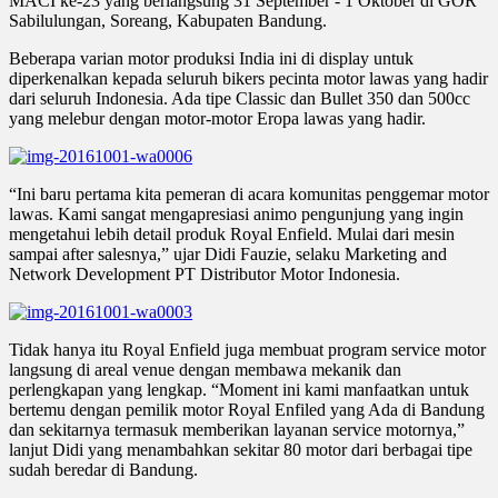
MACI ke-23 yang berlangsung 31 September - 1 Oktober di GOR
Sabilulungan, Soreang, Kabupaten Bandung.
Beberapa varian motor produksi India ini di display untuk
diperkenalkan kepada seluruh bikers pecinta motor lawas yang hadir
dari seluruh Indonesia. Ada tipe Classic dan Bullet 350 dan 500cc
yang melebur dengan motor-motor Eropa lawas yang hadir.
“Ini baru pertama kita pemeran di acara komunitas penggemar motor
lawas. Kami sangat mengapresiasi animo pengunjung yang ingin
mengetahui lebih detail produk Royal Enfield. Mulai dari mesin
sampai after salesnya,” ujar Didi Fauzie, selaku Marketing and
Network Development PT Distributor Motor Indonesia.
Tidak hanya itu Royal Enfield juga membuat program service motor
langsung di areal venue dengan membawa mekanik dan
perlengkapan yang lengkap. “Moment ini kami manfaatkan untuk
bertemu dengan pemilik motor Royal Enfiled yang Ada di Bandung
dan sekitarnya termasuk memberikan layanan service motornya,”
lanjut Didi yang menambahkan sekitar 80 motor dari berbagai tipe
sudah beredar di Bandung.