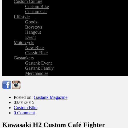
Custom Culture
Custom Bike
Custom Car
LIfestyle
Goods
Boystoys
Hangout
Event
Motorcycle
New Bike
Classic Bike
Gastankers
Gastank Event
Gastank Family
Merchandise
Posted on:
Gastank Magazine
03/01/2015
Custom Bike
0 Comment
Kawasaki H2 Custom Café Fighter