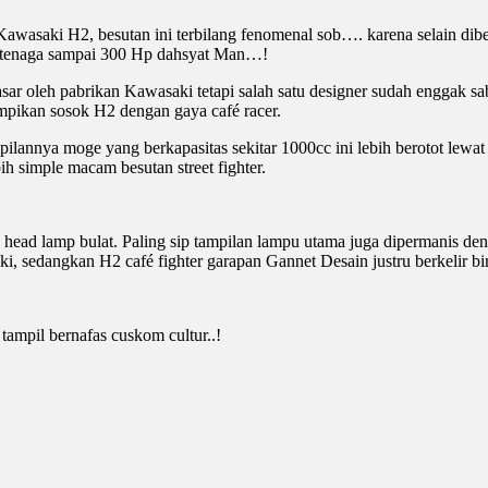
wasaki H2, besutan ini terbilang fenomenal sob…. karena selain dibekali
tenaga sampai 300 Hp dahsyat Man…!
ar oleh pabrikan Kawasaki tetapi salah satu designer sudah enggak s
mpikan sosok H2 dengan gaya café racer.
pilannya moge yang berkapasitas sekitar 1000cc ini lebih berotot lewa
ih simple macam besutan street fighter.
head lamp bulat. Paling sip tampilan lampu utama juga dipermanis de
ki, sedangkan H2 café fighter garapan Gannet Desain justru berkelir bi
ampil bernafas cuskom cultur..!