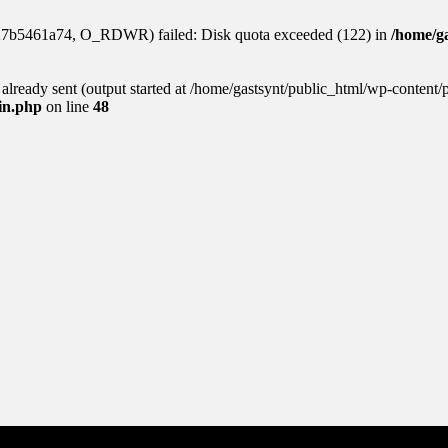
927b5461a74, O_RDWR) failed: Disk quota exceeded (122) in
/home/ga
s already sent (output started at /home/gastsynt/public_html/wp-content/
gin.php
on line
48