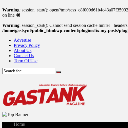
Warning
: session_start(): open(/tmp/sess_c8f000d61b4c43a07f359
on line
48
Warning
: session_start(): Cannot send session cache limiter - header
/home/gastsynt/public_html/wp-content/plugins/fix-my-posts/plu
Advertise
Privacy Policy
About Us
Contact Us
Term Of Use
Home