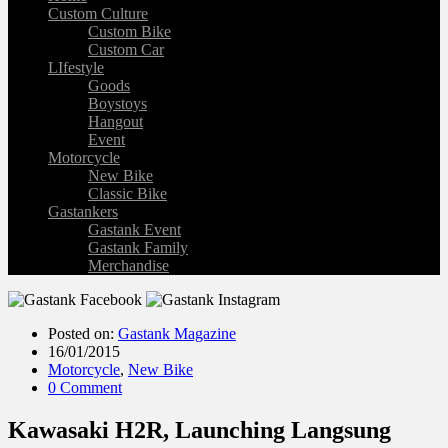
Custom Culture
Custom Bike
Custom Car
LIfestyle
Goods
Boystoys
Hangout
Event
Motorcycle
New Bike
Classic Bike
Gastankers
Gastank Event
Gastank Family
Merchandise
Posted on:
Gastank Magazine
16/01/2015
Motorcycle
,
New Bike
0 Comment
Kawasaki H2R, Launching Langsung