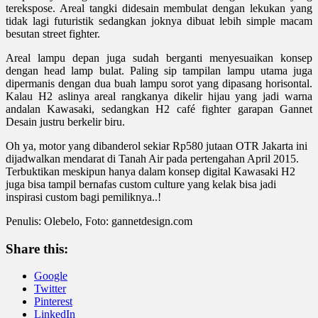
terekspose. Areal tangki didesain membulat dengan lekukan yang
tidak lagi futuristik sedangkan joknya dibuat lebih simple macam
besutan street fighter.
Areal lampu depan juga sudah berganti menyesuaikan konsep
dengan head lamp bulat. Paling sip tampilan lampu utama juga
dipermanis dengan dua buah lampu sorot yang dipasang horisontal.
Kalau H2 aslinya areal rangkanya dikelir hijau yang jadi warna
andalan Kawasaki, sedangkan H2 café fighter garapan Gannet
Desain justru berkelir biru.
Oh ya, motor yang dibanderol sekiar Rp580 jutaan OTR Jakarta ini
dijadwalkan mendarat di Tanah Air pada pertengahan April 2015.
Terbuktikan meskipun hanya dalam konsep digital Kawasaki H2
juga bisa tampil bernafas custom culture yang kelak bisa jadi
inspirasi custom bagi pemiliknya..!
Penulis: Olebelo, Foto: gannetdesign.com
Share this:
Google
Twitter
Pinterest
LinkedIn