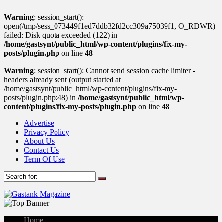
Warning
: session_start():
open(/tmp/sess_073449f1ed7ddb32fd2cc309a75039f1, O_RDWR)
failed: Disk quota exceeded (122) in
/home/gastsynt/public_html/wp-content/plugins/fix-my-
posts/plugin.php
on line
48
Warning
: session_start(): Cannot send session cache limiter -
headers already sent (output started at
/home/gastsynt/public_html/wp-content/plugins/fix-my-
posts/plugin.php:48) in
/home/gastsynt/public_html/wp-
content/plugins/fix-my-posts/plugin.php
on line
48
Advertise
Privacy Policy
About Us
Contact Us
Term Of Use
Home