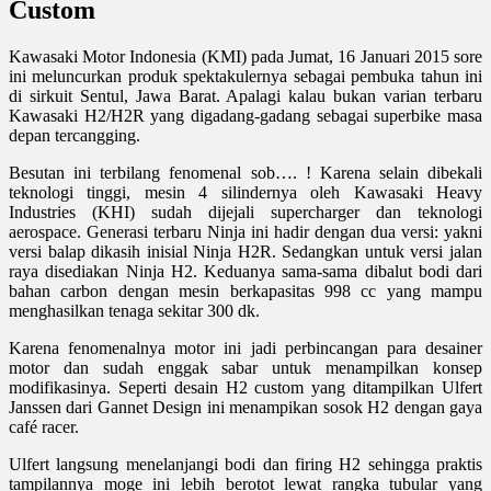
Custom
Kawasaki Motor Indonesia (KMI) pada Jumat, 16 Januari 2015 sore
ini meluncurkan produk spektakulernya sebagai pembuka tahun ini
di sirkuit Sentul, Jawa Barat. Apalagi kalau bukan varian terbaru
Kawasaki H2/H2R yang digadang-gadang sebagai superbike masa
depan tercangging.
Besutan ini terbilang fenomenal sob…. ! Karena selain dibekali
teknologi tinggi, mesin 4 silindernya oleh Kawasaki Heavy
Industries (KHI) sudah dijejali supercharger dan teknologi
aerospace. Generasi terbaru Ninja ini hadir dengan dua versi: yakni
versi balap dikasih inisial Ninja H2R. Sedangkan untuk versi jalan
raya disediakan Ninja H2. Keduanya sama-sama dibalut bodi dari
bahan carbon dengan mesin berkapasitas 998 cc yang mampu
menghasilkan tenaga sekitar 300 dk.
Karena fenomenalnya motor ini jadi perbincangan para desainer
motor dan sudah enggak sabar untuk menampilkan konsep
modifikasinya. Seperti desain H2 custom yang ditampilkan Ulfert
Janssen dari Gannet Design ini menampikan sosok H2 dengan gaya
café racer.
Ulfert langsung menelanjangi bodi dan firing H2 sehingga praktis
tampilannya moge ini lebih berotot lewat rangka tubular yang