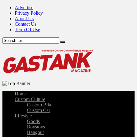
Advertise
Privacy Policy
About Us
Contact Us
Term Of Use
Home
Custom Culture
Custom Bike
Custom Car
LIfestyle
Goods
Boystoys
Hangout