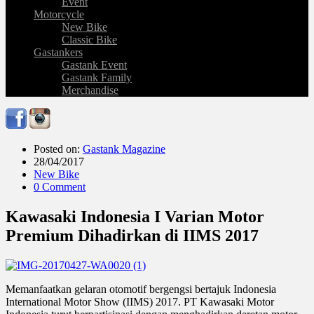
Event
Motorcycle
New Bike
Classic Bike
Gastankers
Gastank Event
Gastank Family
Merchandise
Posted on:
Gastank Magazine
28/04/2017
New Bike
0 Comment
Kawasaki Indonesia I Varian Motor
Premium Dihadirkan di IIMS 2017
Memanfaatkan gelaran otomotif bergengsi bertajuk Indonesia
International Motor Show (IIMS) 2017. PT Kawasaki Motor