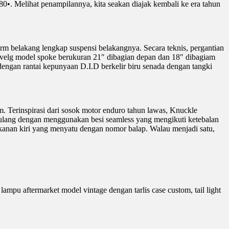
Melihat penampilannya, kita seakan diajak kembali ke era tahun
rm belakang lengkap suspensi belakangnya. Secara teknis, pergantian
n velg model spoke berukuran 21″ dibagian depan dan 18″ dibagiam
dengan rantai kepunyaan D.I.D berkelir biru senada dengan tangki
 Terinspirasi dari sosok motor enduro tahun lawas, Knuckle
ulang dengan menggunakan besi seamless yang mengikuti ketebalan
x kanan kiri yang menyatu dengan nomor balap. Walau menjadi satu,
ampu aftermarket model vintage dengan tarlis case custom, tail light