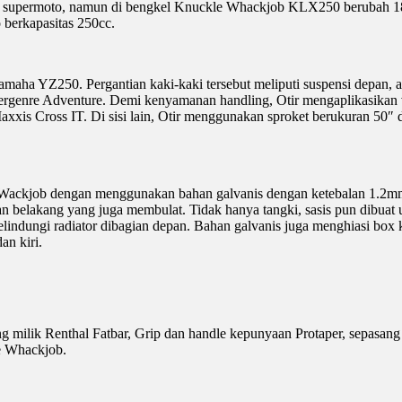
permoto, namun di bengkel Knuckle Whackjob KLX250 berubah 180•. 
berkapasitas 250cc.
maha YZ250. Pergantian kaki-kaki tersebut meliputi suspensi depan, a
a bergenre Adventure. Demi kenyamanan handling, Otir mengaplikasika
xxis Cross IT. Di sisi lain, Otir menggunakan sproket berukuran 50″ 
e Wackjob dengan menggunakan bahan galvanis dengan ketebalan 1.2mm.
belakang yang juga membulat. Tidak hanya tangki, sasis pun dibuat 
 melindungi radiator dibagian depan. Bahan galvanis juga menghiasi bo
an kiri.
g milik Renthal Fatbar, Grip dan handle kepunyaan Protaper, sepasang l
e Whackjob.