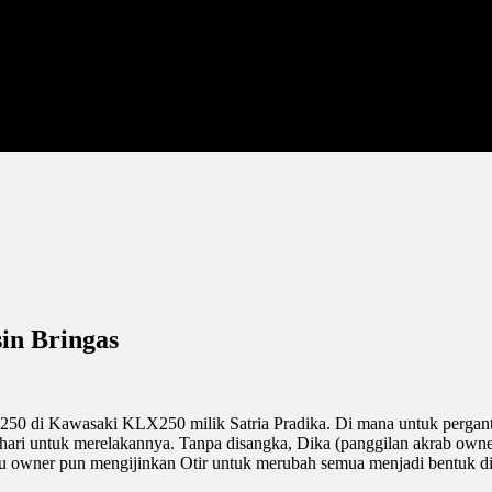
in Bringas
Z250 di Kawasaki KLX250 milik Satria Pradika. Di mana untuk perga
 hari untuk merelakannya. Tanpa disangka, Dika (panggilan akrab own
u owner pun mengijinkan Otir untuk merubah semua menjadi bentuk dil