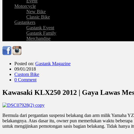
Event
Motorcycle
New Bike
Classic Bike
Gastankers
Gastank Event
Gastank Family
Merchandise
Posted on:
Gastank Magazine
09/01/2018
Custom Bike
0 Comment
Kawasaki KLX250 2012 | Gaya Lawas Mes
Bermula dari pergantian suspensi belakang dan arm milik Yamaha Y
belakangnya. Atas dasar itu, owner pun memerlukan waktu beberapa
untuk mengijinkan pemotongan sasis bagian belakang. Tidak hanya it