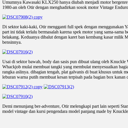
Umumnya Kawasaki KLX250 hanya diubah menjadi motor bergenre su
1980-an oleh Otir dengan menghadirkan sosok motor Vintage Enduro 
Di sektor kaki-kaki, Otir mengganti full spek dengan menggunakan Ya
part ini tidak terlalu bermasalah karena spek motor yang sama-sam
belakang. Keduanya dibalut dengan karet ban kembang kasar milik Ma
bensinnya.
Usai di sektor bawah, body dan sasis pun dibuat ulang oleh Knuckl
Whackjob mulai membuat tangki yang membulat menyesuaikan bagian 
rangka aslinya. dibagian tengah, plat galvanis di buat khusus untuk
leburan warna putih membuat kesan terpisah pada bagian box kanan d
Demi menunjang ber-adventure, Otir melengkapi part lain seperti Stan
model vintage dan kursi pengendara model panjang made by Knuckl