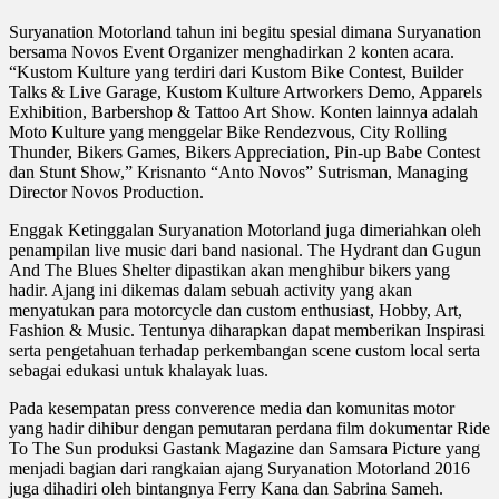
Suryanation Motorland tahun ini begitu spesial dimana Suryanation
bersama Novos Event Organizer menghadirkan 2 konten acara.
“Kustom Kulture yang terdiri dari Kustom Bike Contest, Builder
Talks & Live Garage, Kustom Kulture Artworkers Demo, Apparels
Exhibition, Barbershop & Tattoo Art Show. Konten lainnya adalah
Moto Kulture yang menggelar Bike Rendezvous, City Rolling
Thunder, Bikers Games, Bikers Appreciation, Pin-up Babe Contest
dan Stunt Show,” Krisnanto “Anto Novos” Sutrisman, Managing
Director Novos Production.
Enggak Ketinggalan Suryanation Motorland juga dimeriahkan oleh
penampilan live music dari band nasional. The Hydrant dan Gugun
And The Blues Shelter dipastikan akan menghibur bikers yang
hadir. Ajang ini dikemas dalam sebuah activity yang akan
menyatukan para motorcycle dan custom enthusiast, Hobby, Art,
Fashion & Music. Tentunya diharapkan dapat memberikan Inspirasi
serta pengetahuan terhadap perkembangan scene custom local serta
sebagai edukasi untuk khalayak luas.
Pada kesempatan press converence media dan komunitas motor
yang hadir dihibur dengan pemutaran perdana film dokumentar Ride
To The Sun produksi Gastank Magazine dan Samsara Picture yang
menjadi bagian dari rangkaian ajang Suryanation Motorland 2016
juga dihadiri oleh bintangnya Ferry Kana dan Sabrina Sameh.