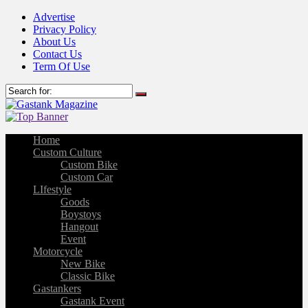
Advertise
Privacy Policy
About Us
Contact Us
Term Of Use
Home
Custom Culture
Custom Bike
Custom Car
LIfestyle
Goods
Boystoys
Hangout
Event
Motorcycle
New Bike
Classic Bike
Gastankers
Gastank Event