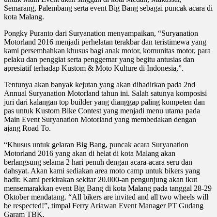
Semarang, Palembang serta event Big Bang sebagai puncak acara di
kota Malang.
Pongky Puranto dari Suryanation menyampaikan, “Suryanation
Motorland 2016 menjadi perhelatan terakbar dan teristimewa yang
kami persembahkan khusus bagi anak motor, komunitas motor, para
pelaku dan penggiat serta penggemar yang begitu antusias dan
apresiatif terhadap Kustom & Moto Kulture di Indonesia,”.
Tentunya akan banyak kejutan yang akan dihadirkan pada 2nd
Annual Suryanation Motorland tahun ini. Salah satunya komposisi
juri dari kalangan top builder yang dianggap paling kompeten dan
pas untuk Kustom Bike Contest yang menjadi menu utama pada
Main Event Suryanation Motorland yang membedakan dengan
ajang Road To.
“Khusus untuk gelaran Big Bang, puncak acara Suryanation
Motorland 2016 yang akan di helat di kota Malang akan
berlangsung selama 2 hari penuh dengan acara-acara seru dan
dahsyat. Akan kami sediakan area moto camp untuk bikers yang
hadir. Kami perkirakan sekitar 20.000-an pengunjung akan ikut
mensemarakkan event Big Bang di kota Malang pada tanggal 28-29
Oktober mendatang. “All bikers are invited and all two wheels will
be respected!”, timpal
Ferry Ariawan Event Manager PT Gudang
Garam TBK.