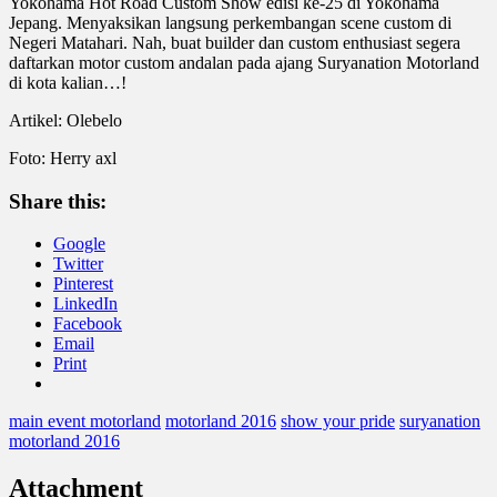
Yokohama Hot Road Custom Show edisi ke-25 di Yokohama
Jepang. Menyaksikan langsung perkembangan scene custom di
Negeri Matahari. Nah, buat builder dan custom enthusiast segera
daftarkan motor custom andalan pada ajang Suryanation Motorland
di kota kalian…!
Artikel: Olebelo
Foto: Herry axl
Share this:
Google
Twitter
Pinterest
LinkedIn
Facebook
Email
Print
main event motorland
motorland 2016
show your pride
suryanation
motorland 2016
Attachment