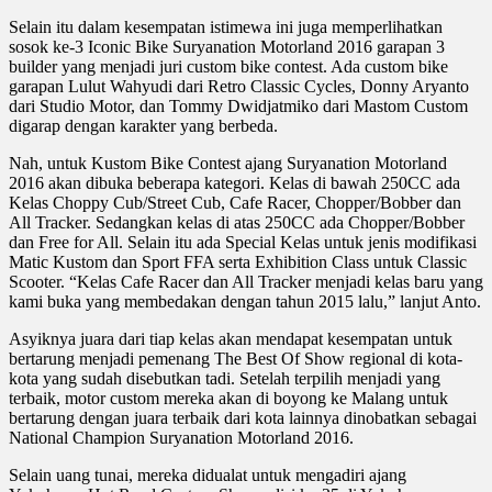
Selain itu dalam kesempatan istimewa ini juga memperlihatkan
sosok ke-3 Iconic Bike Suryanation Motorland 2016 garapan 3
builder yang menjadi juri custom bike contest. Ada custom bike
garapan Lulut Wahyudi dari Retro Classic Cycles, Donny Aryanto
dari Studio Motor, dan Tommy Dwidjatmiko dari Mastom Custom
digarap dengan karakter yang berbeda.
Nah, untuk Kustom Bike Contest ajang Suryanation Motorland
2016 akan dibuka beberapa kategori. Kelas di bawah 250CC ada
Kelas Choppy Cub/Street Cub, Cafe Racer, Chopper/Bobber dan
All Tracker. Sedangkan kelas di atas 250CC ada Chopper/Bobber
dan Free for All. Selain itu ada Special Kelas untuk jenis modifikasi
Matic Kustom dan Sport FFA serta Exhibition Class untuk Classic
Scooter. “Kelas Cafe Racer dan All Tracker menjadi kelas baru yang
kami buka yang membedakan dengan tahun 2015 lalu,” lanjut Anto.
Asyiknya juara dari tiap kelas akan mendapat kesempatan untuk
bertarung menjadi pemenang The Best Of Show regional di kota-
kota yang sudah disebutkan tadi. Setelah terpilih menjadi yang
terbaik, motor custom mereka akan di boyong ke Malang untuk
bertarung dengan juara terbaik dari kota lainnya dinobatkan sebagai
National Champion Suryanation Motorland 2016.
Selain uang tunai, mereka didualat untuk mengadiri ajang