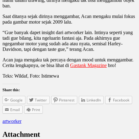
mahir dalam drawing, dirinya mengaku tak bisa menggambar objek
ban.
Saat ditanya sejak dirinya menggambar, Acan mengaku mulai fokus
pada gambar motor sejak 2009 lalu.
“Gue banyak dapet insight dari artworker lain. Intinya seperti yang
tadi gue bilang, kita ngeluarin fantasi aja. Pada akhirnya gue
ngegambar motor yang sudah ada atau nyata, semisal Harley-
Davidson, tapi dengan taste gue,” terang Acan.
Acan juga mengaku tak percaya dengan mood untuk menggambar.
Cerita lengkapnya, oe bisa lihat di
Gastank Magazine
bro!
Teks: Wildaf, Foto: Istimewa
Share this:
Google
Twitter
Pinterest
LinkedIn
Facebook
Email
Print
artworker
Attachment