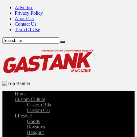
Advertise
Privacy Policy
About Us
Contact Us
Term Of Use
Home
Custom Culture
Custom Bike
Custom Car
LIfestyle
Goods
Boystoys
Hangout