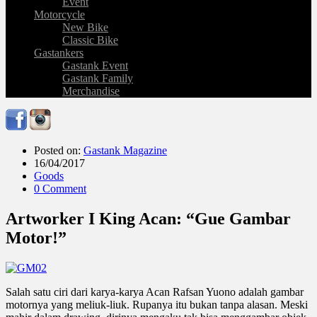
Event
Motorcycle
New Bike
Classic Bike
Gastankers
Gastank Event
Gastank Family
Merchandise
Posted on:
Gastank Magazine
16/04/2017
Goods
0 Comment
Artworker I King Acan: “Gue Gambar
Motor!”
Salah satu ciri dari karya-karya Acan Rafsan Yuono adalah gambar
motornya yang meliuk-liuk. Rupanya itu bukan tanpa alasan. Meski