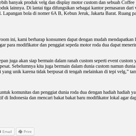
a lebih banyak produk velg dan display motor custom dan sebuah Coffe
produk lainnya. Di lantai tiga difungsikan sebagai kantor pemasaran d
n Jl. Lapangan bola di nomer 6A B, Kebun Jeruk, Jakarta Barat. Ruang 
oom ini, kami berharap konsumen dapat dengan mudah mendapatkan la
n agar para modifikator dan penggiat sepeda motor roda dua dapat mene
n juga akan siap bermain dalam ranah custom seperti event custom yan
 pesat. Sebelumnya kita juga bermain dalam dunia custom namun dunia s
ri yang unik karena tidak berpusat di tengah melainkan di tepi velg,” t
tuk komunitas dan penggiat dunia roda dua dengan hadiah hadiah yan
if di Indonesia dan mencari bakat bakat baru modifikator lokal agar dap
Email
Print