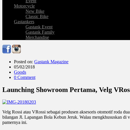
Event
Motorcycle
New Bike
Classic Bike
Gastankers
Gastank Event
Gastank Family
Merchandise
Posted on:
Gastank Magazine
05/02/2018
Goods
0 Comment
Launching Showroom Pertama, Velg VRoss
Velg Rossi atau VRossi sebagai produsen aksesoris otomotif roda d
bilangan Jl. Lapangan Bola Kebun Jeruk. Walau mengkhususkan di vel
pamernya ini.