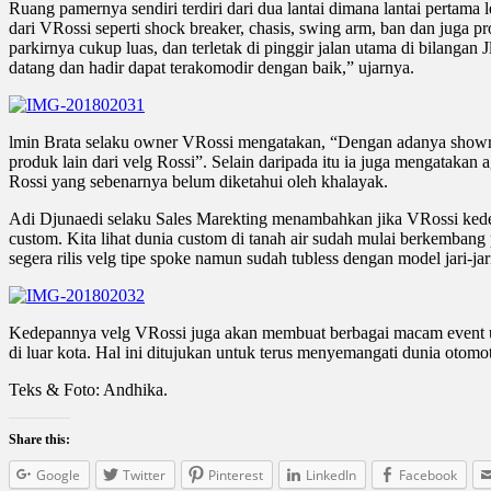
Ruang pamernya sendiri terdiri dari dua lantai dimana lantai pertam
dari VRossi seperti shock breaker, chasis, swing arm, ban dan juga 
parkirnya cukup luas, dan terletak di pinggir jalan utama di bilanga
datang dan hadir dapat terakomodir dengan baik,” ujarnya.
lmin Brata selaku owner VRossi mengatakan, “Dengan adanya showr
produk lain dari velg Rossi”. Selain daripada itu ia juga mengataka
Rossi yang sebenarnya belum diketahui oleh khalayak.
Adi Djunaedi selaku Sales Marekting menambahkan jika VRossi kedepa
custom. Kita lihat dunia custom di tanah air sudah mulai berkembang
segera rilis velg tipe spoke namun sudah tubless dengan model jari-ja
Kedepannya velg VRossi juga akan membuat berbagai macam event un
di luar kota. Hal ini ditujukan untuk terus menyemangati dunia otomot
Teks & Foto: Andhika.
Share this:
Google
Twitter
Pinterest
LinkedIn
Facebook