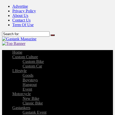
Advertise
Privacy Policy
About Us
Contact Us
Term Of Use
Home
Custom Culture
Custom Bike
Custom Car
LIfestyle
Goods
Boystoys
Hangout
Event
Motorcycle
New Bike
Classic Bike
Gastankers
Gastank Event