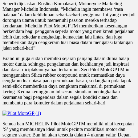
Seperti dijelaskan Roslina Komalasari, Motorcycle Marketing
Manager Michelin Indonesia, “Michelin ingin membawa ‘rasa
balapan’ dalam kehiidupan sehari-sehari pengguna. Ini yang menjadi
dorongan utama untuk memenuhi passion mereka terhadap
kendaraan. Michelin Pilot MotoGPTM memberikan kesenangan
berkendara bagi pengguna sepeda motor yang menikmati perjalanan
lebih dari sekedar menghadapi kemacetan lalu lintas, dan juga
memberikan daya cengkeram luar biasa dalam mengatasi tantangan
jalan sehari-hari”.
Brand ini juga sudah memiliki sejarah panjang dalam dunia balap
motor dunia, sehingga pengalaman dan keahliannya jadi inspirasi
dan dasar diciptakannya ban terbaru ini. Seri Pilot MotoGPTM ini
menggunakan Silica rubber compound untuk memastikan daya
cengkram luar biasa pada permukaan basah, sedangkan pola tapak
semi-slick memberikan daya cengkram maksimal di permukaan
kering. Kedua keunggulan ini secara simultan meningkatkan
keamanan bagi pengendara dalam segala kondisi cuaca dan
membantu para komuter dalam perjalanan sehari-hari.
Semua ban MICHELIN Pilot MotoGPTM memiliki nilai kecepatan
‘S’ yang membuatnya ideal untuk pecinta modifikasi motor dan
segmen skuter. Ban ini akan tersedia dalam 4 ukuran yaitu: Depan