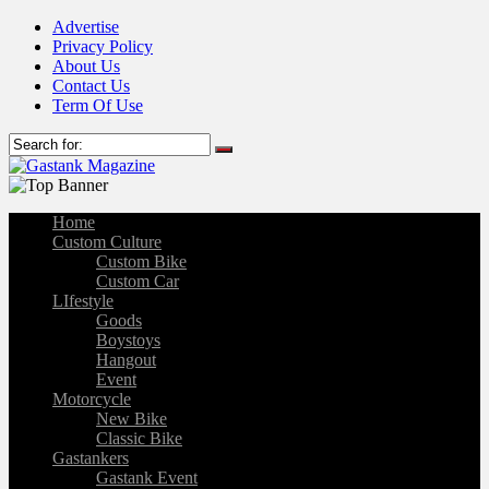
Advertise
Privacy Policy
About Us
Contact Us
Term Of Use
Home
Custom Culture
Custom Bike
Custom Car
LIfestyle
Goods
Boystoys
Hangout
Event
Motorcycle
New Bike
Classic Bike
Gastankers
Gastank Event