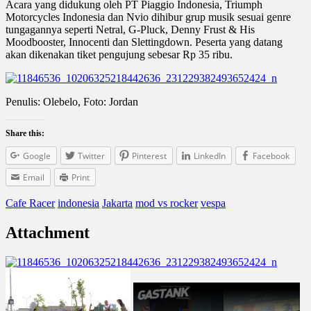
Acara yang didukung oleh PT Piaggio Indonesia, Triumph
Motorcycles Indonesia dan Nvio dihibur grup musik sesuai genre
tungagannya seperti Netral, G-Pluck, Denny Frust & His
Moodbooster, Innocenti dan Slettingdown. Peserta yang datang
akan dikenakan tiket pengujung sebesar Rp 35 ribu.
Penulis: Olebelo, Foto: Jordan
Share this:
Google
Twitter
Pinterest
LinkedIn
Facebook
Email
Print
Cafe Racer
indonesia
Jakarta
mod vs rocker
vespa
Attachment