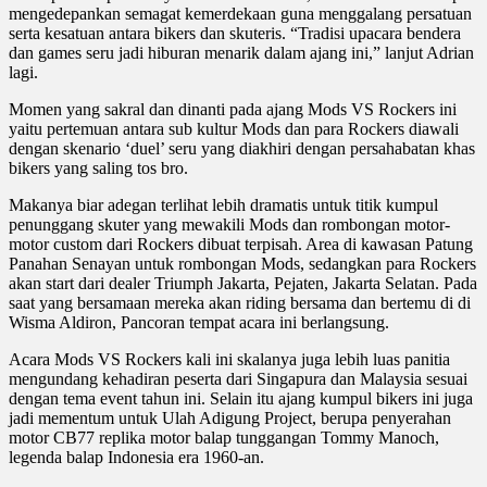
mengedepankan semagat kemerdekaan guna menggalang persatuan
serta kesatuan antara bikers dan skuteris. “Tradisi upacara bendera
dan games seru jadi hiburan menarik dalam ajang ini,” lanjut Adrian
lagi.
Momen yang sakral dan dinanti pada ajang Mods VS Rockers ini
yaitu pertemuan antara sub kultur Mods dan para Rockers diawali
dengan skenario ‘duel’ seru yang diakhiri dengan persahabatan khas
bikers yang saling tos bro.
Makanya biar adegan terlihat lebih dramatis untuk titik kumpul
penunggang skuter yang mewakili Mods dan rombongan motor-
motor custom dari Rockers dibuat terpisah. Area di kawasan Patung
Panahan Senayan untuk rombongan Mods, sedangkan para Rockers
akan start dari dealer Triumph Jakarta, Pejaten, Jakarta Selatan. Pada
saat yang bersamaan mereka akan riding bersama dan bertemu di di
Wisma Aldiron, Pancoran tempat acara ini berlangsung.
Acara Mods VS Rockers kali ini skalanya juga lebih luas panitia
mengundang kehadiran peserta dari Singapura dan Malaysia sesuai
dengan tema event tahun ini. Selain itu ajang kumpul bikers ini juga
jadi mementum untuk Ulah Adigung Project, berupa penyerahan
motor CB77 replika motor balap tunggangan Tommy Manoch,
legenda balap Indonesia era 1960-an.