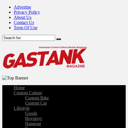
Advertise
Privacy Policy
About Us
Contact Us
Term Of Use
Home
Custom Culture
Custom Bike
Custom Car
LIfestyle
Goods
Boystoys
Hangout