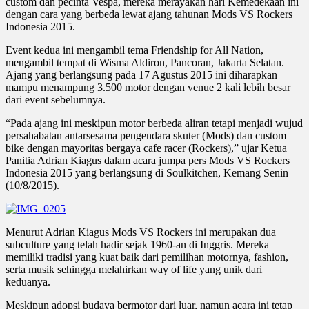
custom dan pecinta Vespa, mereka merayakan hari Kemedekaan ini
dengan cara yang berbeda lewat ajang tahunan Mods VS Rockers
Indonesia 2015.
Event kedua ini mengambil tema Friendship for All Nation,
mengambil tempat di Wisma Aldiron, Pancoran, Jakarta Selatan.
Ajang yang berlangsung pada 17 Agustus 2015 ini diharapkan
mampu menampung 3.500 motor dengan venue 2 kali lebih besar
dari event sebelumnya.
“Pada ajang ini meskipun motor berbeda aliran tetapi menjadi wujud
persahabatan antarsesama pengendara skuter (Mods) dan custom
bike dengan mayoritas bergaya cafe racer (Rockers),” ujar Ketua
Panitia Adrian Kiagus dalam acara jumpa pers Mods VS Rockers
Indonesia 2015 yang berlangsung di Soulkitchen, Kemang Senin
(10/8/2015).
Menurut Adrian Kiagus Mods VS Rockers ini merupakan dua
subculture yang telah hadir sejak 1960-an di Inggris. Mereka
memiliki tradisi yang kuat baik dari pemilihan motornya, fashion,
serta musik sehingga melahirkan way of life yang unik dari
keduanya.
Meskipun adopsi budaya bermotor dari luar, namun acara ini tetap