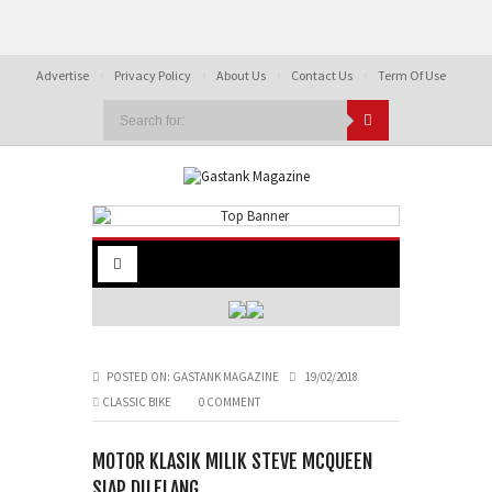
Advertise
Privacy Policy
About Us
Contact Us
Term Of Use
POSTED ON:
GASTANK MAGAZINE
19/02/2018
CLASSIC BIKE
0 COMMENT
MOTOR KLASIK MILIK STEVE MCQUEEN
SIAP DILELANG