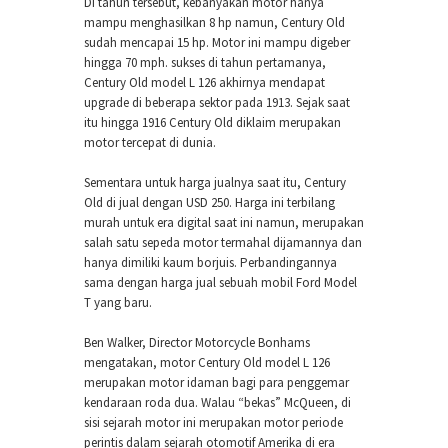
Di tahun tersebut, kebanyakan motor hanya
mampu menghasilkan 8 hp namun, Century Old
sudah mencapai 15 hp. Motor ini mampu digeber
hingga 70 mph. sukses di tahun pertamanya,
Century Old model L 126 akhirnya mendapat
upgrade di beberapa sektor pada 1913. Sejak saat
itu hingga 1916 Century Old diklaim merupakan
motor tercepat di dunia.
Sementara untuk harga jualnya saat itu, Century
Old di jual dengan USD 250. Harga ini terbilang
murah untuk era digital saat ini namun, merupakan
salah satu sepeda motor termahal dijamannya dan
hanya dimiliki kaum borjuis. Perbandingannya
sama dengan harga jual sebuah mobil Ford Model
T yang baru.
Ben Walker, Director Motorcycle Bonhams
mengatakan, motor Century Old model L 126
merupakan motor idaman bagi para penggemar
kendaraan roda dua. Walau “bekas” McQueen, di
sisi sejarah motor ini merupakan motor periode
perintis dalam sejarah otomotif Amerika di era