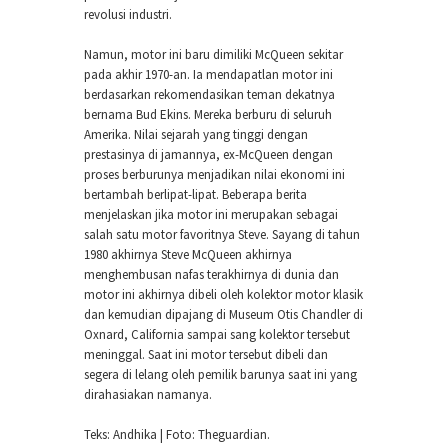
revolusi industri.
Namun, motor ini baru dimiliki McQueen sekitar
pada akhir 1970-an. Ia mendapatlan motor ini
berdasarkan rekomendasikan teman dekatnya
bernama Bud Ekins. Mereka berburu di seluruh
Amerika. Nilai sejarah yang tinggi dengan
prestasinya di jamannya, ex-McQueen dengan
proses berburunya menjadikan nilai ekonomi ini
bertambah berlipat-lipat. Beberapa berita
menjelaskan jika motor ini merupakan sebagai
salah satu motor favoritnya Steve. Sayang di tahun
1980 akhirnya Steve McQueen akhirnya
menghembusan nafas terakhirnya di dunia dan
motor ini akhirnya dibeli oleh kolektor motor klasik
dan kemudian dipajang di Museum Otis Chandler di
Oxnard, California sampai sang kolektor tersebut
meninggal. Saat ini motor tersebut dibeli dan
segera di lelang oleh pemilik barunya saat ini yang
dirahasiakan namanya.
Teks: Andhika | Foto: Theguardian.