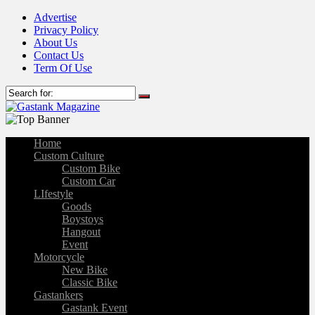
Advertise
Privacy Policy
About Us
Contact Us
Term Of Use
Home
Custom Culture
Custom Bike
Custom Car
LIfestyle
Goods
Boystoys
Hangout
Event
Motorcycle
New Bike
Classic Bike
Gastankers
Gastank Event