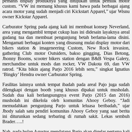
pemanis display produknya yang ditujukan untuk pemilik motor
custom. “VW ini memang khusus kami bawa pada berbagai ajang
acara motor yang sudah menjadi ciri Kickstart Apparel,” ujar Wisnu
owner Kickstar Apparel.
Carburator Spring pada ajang kali ini membuat konsep Neverland,
area yang mengambil tempat cukup luas ini didesain layaknya areal
gudang tua dan membuat pengunjung betah berlama-lama disini.
Mengamati berbagai konten yang disusung mulai display motor dari
bikers station & imageneering Custom, New Rock invasion,
gathering Club motor Outsiders, bakso gingging, Dias Betong,
Jhonny Booms, scooter bikers station dengan B&B Vespa Galery,
merchandise untuk mods dan rocker, VW Dakota 69, dan VW
ratrod. “Kita bikin ajang Parjo 2016 lebih seru,” singkat Ignatius
‘Bingky’ Hendra owner Carburator Spring.
Fasilitas lainnya untuk tempat ibadah pada areal Pajo juga sudah
dilengkapi dengan booth yang khusus dipakai untuk musholah.
Sudah dua kali berlangsungnya event Parjo (2015 dan 2016)
musholah ini dikelola oleh komunitas Ahooy Geboy. “Jadi
memudahkan pengunjung Parjo untuk leluasa beribadah,” ujar
Jhody salah satu pendiri komunitas Ahooy Geboy yang saat berita
ini diturunkan sedang terbaring di rumah sakit. Lekas sembuh
Brader…..!
Nah, pada bulan Agustus mendatang Parjo akan digelar pertama kali