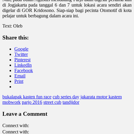
di Jogjakarta pada tanggal 6 dan 7 untuk lokasi acara sendiri akan
digelar di GOR Kridosono. Siap-siap bagi pecinta Otomotif di kota
pelajar untuk berbagung dalam acara ini.
Text: Oleb
Share this:
Google
Twitter
Pinterest
LinkedIn
Facebook
Email
Print
bukalapak kasten fun race
cub series day
jakarata motor kastem
mobwork
parjo 2016
street cub
tandjidor
Leave a Comment
Connect with:
Connect with: