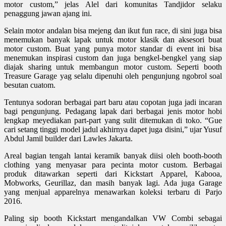
motor custom,” jelas Alel dari komunitas Tandjidor selaku
penaggung jawan ajang ini.
Selain motor andalan bisa mejeng dan ikut fun race, di sini juga bisa
menemukan banyak lapak untuk motor klasik dan aksesori buat
motor custom. Buat yang punya motor standar di event ini bisa
menemukan inspirasi custom dan juga bengkel-bengkel yang siap
diajak sharing untuk membangun motor custom. Seperti booth
Treasure Garage yag selalu dipenuhi oleh pengunjung ngobrol soal
besutan cuatom.
Tentunya sodoran berbagai part baru atau copotan juga jadi incaran
bagi pengunjung. Pedagang lapak dari berbagai jenis motor hobi
lengkap meyediakan part-part yang sulit ditemukan di toko. “Gue
cari setang tinggi model jadul akhirnya dapet juga disini,” ujar Yusuf
Abdul Jamil builder dari Lawles Jakarta.
Areal bagian tengah lantai keramik banyak diisi oleh booth-booth
clothing yang menyasar para pecinta motor custom. Berbagai
produk ditawarkan seperti dari Kickstart Apparel, Kabooa,
Mobworks, Geurillaz, dan masih banyak lagi. Ada juga Garage
yang menjual apparelnya menawarkan koleksi terbaru di Parjo
2016.
Paling sip booth Kickstart mengandalkan VW Combi sebagai