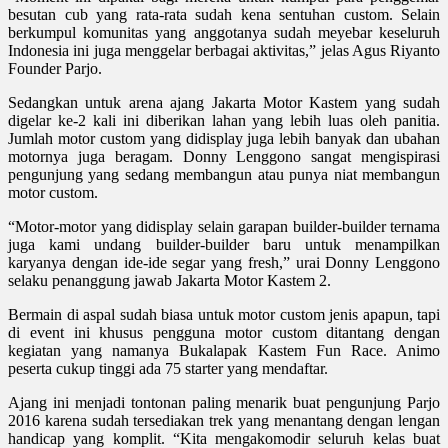
besutan cub yang rata-rata sudah kena sentuhan custom. Selain
berkumpul komunitas yang anggotanya sudah meyebar keseluruh
Indonesia ini juga menggelar berbagai aktivitas,” jelas Agus Riyanto
Founder Parjo.
Sedangkan untuk arena ajang Jakarta Motor Kastem yang sudah
digelar ke-2 kali ini diberikan lahan yang lebih luas oleh panitia.
Jumlah motor custom yang didisplay juga lebih banyak dan ubahan
motornya juga beragam. Donny Lenggono sangat mengispirasi
pengunjung yang sedang membangun atau punya niat membangun
motor custom.
“Motor-motor yang didisplay selain garapan builder-builder ternama
juga kami undang builder-builder baru untuk menampilkan
karyanya dengan ide-ide segar yang fresh,” urai Donny Lenggono
selaku penanggung jawab Jakarta Motor Kastem 2.
Bermain di aspal sudah biasa untuk motor custom jenis apapun, tapi
di event ini khusus pengguna motor custom ditantang dengan
kegiatan yang namanya Bukalapak Kastem Fun Race. Animo
peserta cukup tinggi ada 75 starter yang mendaftar.
Ajang ini menjadi tontonan paling menarik buat pengunjung Parjo
2016 karena sudah tersediakan trek yang menantang dengan lengan
handicap yang komplit. “Kita mengakomodir seluruh kelas buat