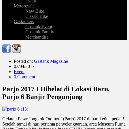
Event
Motorcycle
New Bike
Classic Bike
Gastankers
Gastank Event
Gastank Family
Merchandise
Posted on:
Gastank Magazine
03/04/2017
Event
0 Comment
Parjo 2017 I Dihelat di Lokasi Baru,
Parjo 6 Banjir Pengunjung
Gelaran Pasar Jongkok Otomotif (Parjo) 2017 di hari kedua petjah!
Setelah ramai di hari pertama penyelenggaraan, area Museum Purna