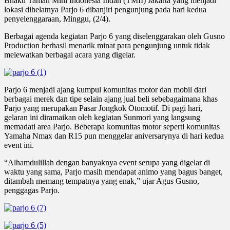
Bhakti Taman Mini Indonesia Indah (TMII) Jakarta yang menjadi
lokasi dihelatnya Parjo 6 dibanjiri pengunjung pada hari kedua
penyelenggaraan, Minggu, (2/4).
Berbagai agenda kegiatan Parjo 6 yang diselenggarakan oleh Gusno
Production berhasil menarik minat para pengunjung untuk tidak
melewatkan berbagai acara yang digelar.
Parjo 6 menjadi ajang kumpul komunitas motor dan mobil dari
berbagai merek dan tipe selain ajang jual beli sebebagaimana khas
Parjo yang merupakan Pasar Jongkok Otomotif. Di pagi hari,
gelaran ini diramaikan oleh kegiatan Sunmori yang langsung
memadati area Parjo. Beberapa komunitas motor seperti komunitas
Yamaha Nmax dan R15 pun menggelar aniversarynya di hari kedua
event ini.
“Alhamdulillah dengan banyaknya event serupa yang digelar di
waktu yang sama, Parjo masih mendapat animo yang bagus banget,
ditambah memang tempatnya yang enak,” ujar Agus Gusno,
penggagas Parjo.