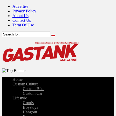
Advertise
Privacy Policy
About Us
Contact Us
Term Of Use
Home
Custom Culture
Custom Bike
Custom Car
LIfestyle
Goods
Boystoys
Hangout