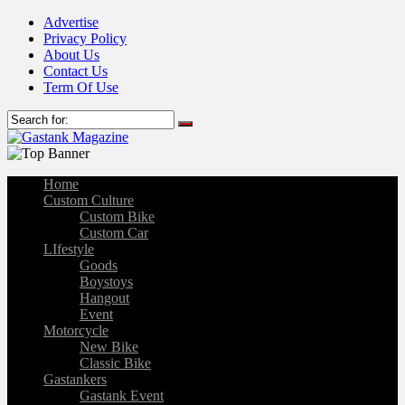
Advertise
Privacy Policy
About Us
Contact Us
Term Of Use
Home
Custom Culture
Custom Bike
Custom Car
LIfestyle
Goods
Boystoys
Hangout
Event
Motorcycle
New Bike
Classic Bike
Gastankers
Gastank Event