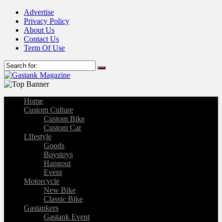
Advertise
Privacy Policy
About Us
Contact Us
Term Of Use
Home
Custom Culture
Custom Bike
Custom Car
LIfestyle
Goods
Boystoys
Hangout
Event
Motorcycle
New Bike
Classic Bike
Gastankers
Gastank Event