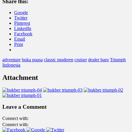
Share this:
Google
Twitter
Pinterest
LinkedIn
Facebook
Email
Print
adventure
buka puasa
classic moderen
cruiser
dealer baru
Triumph
Indonesia
Attachment
Leave a Comment
Connect with:
Connect with: