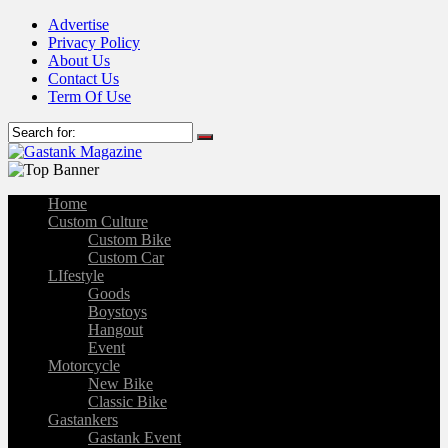
Advertise
Privacy Policy
About Us
Contact Us
Term Of Use
Home
Custom Culture
Custom Bike
Custom Car
LIfestyle
Goods
Boystoys
Hangout
Event
Motorcycle
New Bike
Classic Bike
Gastankers
Gastank Event