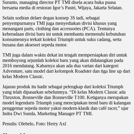
Suranto, managing director PT TMI disela acara buka puasa
bersama media di restoran Igor’s Pastri, Wijaya, Jakarta Selatan.
Selain sodiran delaer degan konsep 3S tadi, sebagai
penyempurnanya TMI juga menyediakan divisi khusus yang
menangani parts, clothing dan accessories (PCA). Tentunya
keberadaan divisi baru ini untuk membantu memenuhi kebutuhan
konsumennya terkait koleksi Triumph untuk suku cadang, serta
busana dan aksesori sepeda motor.
TMI juga dalam waktu dekat ini tengah mempersiapkan diri untuk
memboyong sejumlah koleksi baru yang akan didatangkan pada
2016 mendatang. Kabarnya akan ada dua varian dari kategori
Adventure, satu model dari kelompok Roadster dan tiga line up dari
kelas Modern Classic.
Jajaran produk itu hadir sebagai pelengkap dari koleksi Triumph
yang telah dipasarkan sebelumnya. “Di kelas Modern Classic ada
Thruxton, Bonneville dan Bonneville T100. Ketiganya merupakan
model legendaris Triumph yang menciptakan trend baru di kalangan
penggemar sepeda motor yakni modern-klasik dan café racer,” ujar
Indra Dwi Sunda, Marketing Manager PT TMI.
Penulis: Olebelo, Foto: Herry Axl