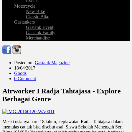
Event
Motorcycle
New Bike
Classic Bike
Gastankers
Gastank Event
Gastank Family
Merchandise
Posted on:
Gastank Magazine
18/04/2017
Goods
0 Comment
Atrworker I Radja Tahtajasa - Explore
Berbagai Genre
Meski usianya baru 18 tahun, kepiawaian Radja Tahtajasa dalam
memulas cat tak bisa disebut asal. Siswa Sekolah Menengah Seri