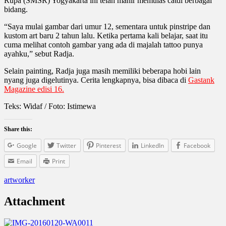
Rupa (SMSR) Yogyakarta ini telah mahir memulas catdi berbagai
bidang.
“Saya mulai gambar dari umur 12, sementara untuk pinstripe dan
kustom art baru 2 tahun lalu. Ketika pertama kali belajar, saat itu
cuma melihat contoh gambar yang ada di majalah tattoo punya
ayahku,” sebut Radja.
Selain painting, Radja juga masih memiliki beberapa hobi lain
nyang juga digelutinya. Cerita lengkapnya, bisa dibaca di
Gastank
Magazine edisi 16.
Teks: Widaf / Foto: Istimewa
Share this:
Google
Twitter
Pinterest
LinkedIn
Facebook
Email
Print
artworker
Attachment