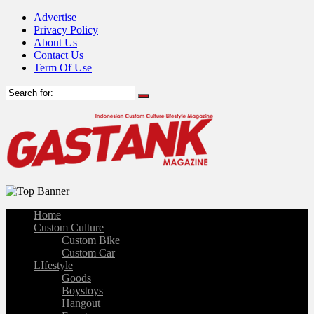
Advertise
Privacy Policy
About Us
Contact Us
Term Of Use
Home
Custom Culture
Custom Bike
Custom Car
LIfestyle
Goods
Boystoys
Hangout