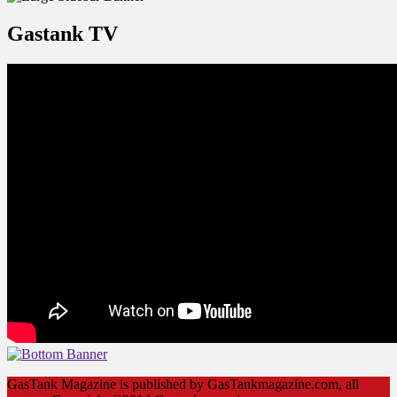
Gastank TV
GasTank Magazine is published by GasTankmagazine.com, all