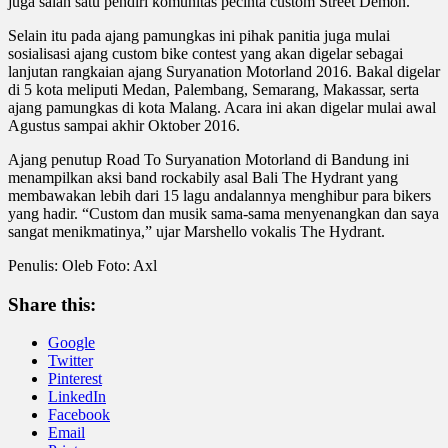
juga salah satu pendiri komunitas pecinta custom Street Demon.
Selain itu pada ajang pamungkas ini pihak panitia juga mulai
sosialisasi ajang custom bike contest yang akan digelar sebagai
lanjutan rangkaian ajang Suryanation Motorland 2016. Bakal digelar
di 5 kota meliputi Medan, Palembang, Semarang, Makassar, serta
ajang pamungkas di kota Malang. Acara ini akan digelar mulai awal
Agustus sampai akhir Oktober 2016.
Ajang penutup Road To Suryanation Motorland di Bandung ini
menampilkan aksi band rockabily asal Bali The Hydrant yang
membawakan lebih dari 15 lagu andalannya menghibur para bikers
yang hadir. “Custom dan musik sama-sama menyenangkan dan saya
sangat menikmatinya,” ujar Marshello vokalis The Hydrant.
Penulis: Oleb Foto: Axl
Share this:
Google
Twitter
Pinterest
LinkedIn
Facebook
Email