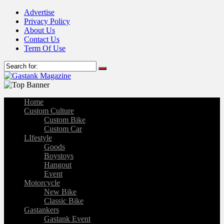
Advertise
Privacy Policy
About Us
Contact Us
Term Of Use
Home
Custom Culture
Custom Bike
Custom Car
LIfestyle
Goods
Boystoys
Hangout
Event
Motorcycle
New Bike
Classic Bike
Gastankers
Gastank Event