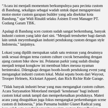
“Acara ini menjadi momentum berkumpulnya para pecinta custom
di Bandung, sekaligus sebagai wadah untuk dapat mengapresiasi
motor-motor custom garapan builder yang ada disekitar kota
Bandung,” ujar Widi Rinaldi selaku Asisten Event Manager PT.
Gudang Garam TBK.
Apalagi di Bandung scen custom sudah sangat berkembang, banyak
industri custom yang lahir dari sini. “Menjadi trendsetter bagi daerah
lain untuk meyembangkan industri pendukung custom dengan style
Indonesia,” lanjutnya.
Lokasi yang dipilih merupakan salah satu restoran yang desainnya
unik sesuai dengan tema custom culture cocok bersanding dengan
ajang custom bike show ini. Pelataran parkir yang sudah disulap
menjadi tempat kongkow ini membuat bikes merasa nyaman
berinteraksi. Dilengkapi dengan booth-booth pendukung event yang
mengangkat industri custom lokal. Mulai sepatu boots dari Wayout,
Trooper Helmets, Kickstart Apparel, dan Rich Richie Ride Garage.
“Tidak banyak industri besar yang mau mengangkat custom culture.
Acara Suryanation Motorland menjadi ‘kendaraan’ bagi industri
custom lokal untuk tampil dan memperkenalkan produknya. Materi
acara yang disuguhkan juga fokus mengangkat perkembangan scene
custom di Indonesia,” jelas Purnama builder Glanet Radical yang