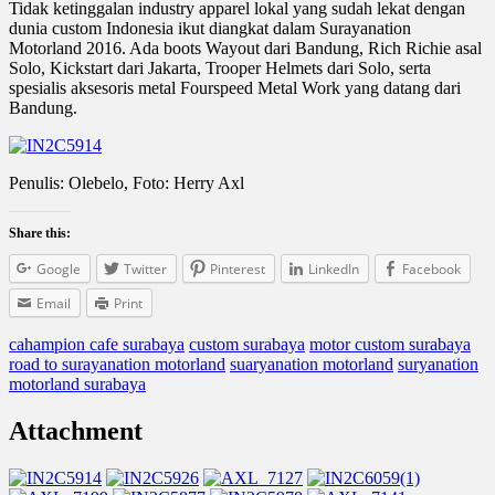
Tidak ketinggalan industry apparel lokal yang sudah lekat dengan
dunia custom Indonesia ikut diangkat dalam Surayanation
Motorland 2016. Ada boots Wayout dari Bandung, Rich Richie asal
Solo, Kickstart dari Jakarta, Trooper Helmets dari Solo, serta
spesialis aksesoris metal Fourspeed Metal Work yang datang dari
Bandung.
Penulis: Olebelo, Foto: Herry Axl
Share this:
Google
Twitter
Pinterest
LinkedIn
Facebook
Email
Print
cahampion cafe surabaya
custom surabaya
motor custom surabaya
road to surayanation motorland
suaryanation motorland
suryanation
motorland surabaya
Attachment