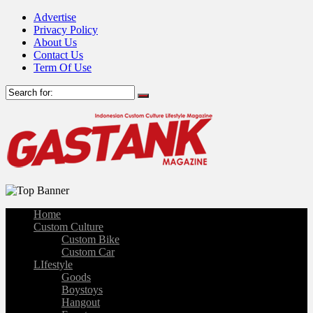
Advertise
Privacy Policy
About Us
Contact Us
Term Of Use
Home
Custom Culture
Custom Bike
Custom Car
LIfestyle
Goods
Boystoys
Hangout