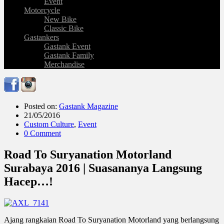
Event
Motorcycle
New Bike
Classic Bike
Gastankers
Gastank Event
Gastank Family
Merchandise
Posted on:
Gastank Magazine
21/05/2016
Custom Culture
,
Event
0 Comment
Road To Suryanation Motorland
Surabaya 2016 | Suasananya Langsung
Hacep…!
Ajang rangkaian Road To Suryanation Motorland yang berlangsung