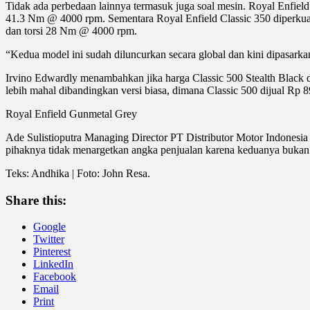
Tidak ada perbedaan lainnya termasuk juga soal mesin. Royal Enfield
41.3 Nm @ 4000 rpm. Sementara Royal Enfield Classic 350 diperkuat
dan torsi 28 Nm @ 4000 rpm.
“Kedua model ini sudah diluncurkan secara global dan kini dipasarkan
Irvino Edwardly menambahkan jika harga Classic 500 Stealth Black d
lebih mahal dibandingkan versi biasa, dimana Classic 500 dijual Rp 89
Royal Enfield Gunmetal Grey
Ade Sulistioputra Managing Director PT Distributor Motor Indonesia 
pihaknya tidak menargetkan angka penjualan karena keduanya bukan
Teks: Andhika | Foto: John Resa.
Share this:
Google
Twitter
Pinterest
LinkedIn
Facebook
Email
Print