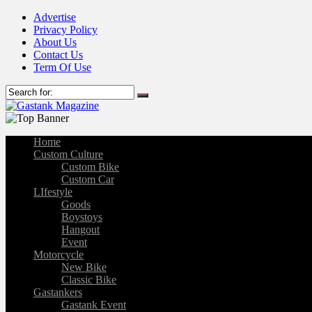
Advertise
Privacy Policy
About Us
Contact Us
Term Of Use
Home
Custom Culture
Custom Bike
Custom Car
LIfestyle
Goods
Boystoys
Hangout
Event
Motorcycle
New Bike
Classic Bike
Gastankers
Gastank Event