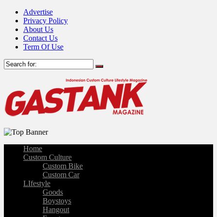
Advertise
Privacy Policy
About Us
Contact Us
Term Of Use
Home
Custom Culture
Custom Bike
Custom Car
LIfestyle
Goods
Boystoys
Hangout