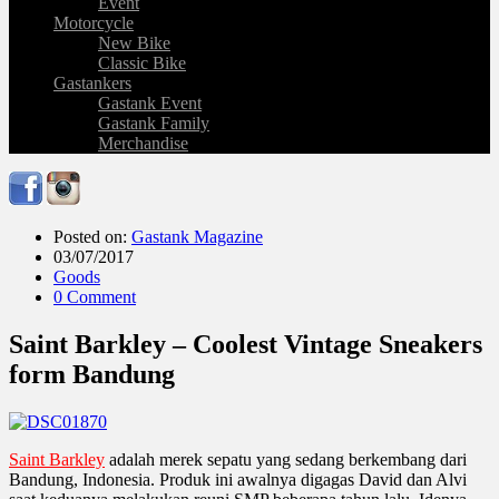
Event
Motorcycle
New Bike
Classic Bike
Gastankers
Gastank Event
Gastank Family
Merchandise
Posted on:
Gastank Magazine
03/07/2017
Goods
0 Comment
Saint Barkley – Coolest Vintage Sneakers
form Bandung
Saint Barkley
adalah merek sepatu yang sedang berkembang dari
Bandung, Indonesia. Produk ini awalnya digagas David dan Alvi