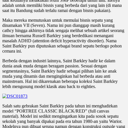
saat keduanya melakukan reuni SMP beberapa tahun lalu. Idenya
adalah untuk memiliki bisnis yang berbeda dari yang lain (di mana
saat itu Bandung sudah terlalu ramai dengan bisnis pakaian).
Maka mereka memutuskan untuk memulai bisnis sepatu yang
dinamakan VII (Seven). Nama ini pun dianggap masih kurang
cathcy hingga akhirnya tidak sengaja melihat sebuah artikel seorang
ilmuan bernama Russell Barkley yang berdedikasi menangani
masalah ADHD (attention deficit hyperactivity disorder). Nama
Saint Barkley pun diputuskan sebagai brand sepatu berlogo pohon
cemara ini.
Berbeda dengan industri lainnya, Saint Barkley hadir ke dalam
dunia anak muda dengan beragam passion. Sesuai dengan
segmentasinya, Saint Barkley hadir sebagai pilihan lain ke anak
muda yang dinamis dan menginginkan hal berbeda atau anti
mainstream. Hal ini dikarenakan beberapa koleksi Saint Barkley
lebih mengusung model klasik atau back to eighties.
Salah satu gebrakan Saint Barkley pada tahun ini menghadirkan
model “PORTREE CLASSIC BLACK/RED” (full canvas
material). Model ini sedikit mengingatkan kita pada sosok sepatu
sekolah yang banyak dipakai pada era tahun 1980-an yaitu Warior.
Modelnya pun dibuat serupa namun dengan konstruksi outsole yang