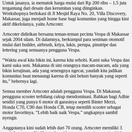
Untuk jasanya, ia mematok harga mulai dari Rp 200 ribu – 1,5 juta
tergantung dari desain dan kerumitan yang diinginkan.
Workshopnya berlokasi di Jl Mesjid Raya No. 20, Villa Discovery,
Makassar, juga menjadi home base bagi komunitas yang hingga kini
aktif dikelolanya, yaitu Artscoter.
Artscoter didirikan bersama teman-teman pecinta Vespa di Makassar
sejak 2004 silam. Di dalamnya, berkumpul para seniman otomotif
mulai dari builder, airbrush, kriya, lukis, perupa, pinstripe dan
lettering yang semuanya pengguna Vespa.
“Waktu awal kita bikin ini, karena kita sehobi. Kami suka Vespa dan
kami suka seni. Makanna di sini orangnya macam-macam, ada yang
bikin kerajinan, ada yang senengnya ngecat, yaudah kita jadikan
komunitas buat menaungi karena di sini belum banyak yang seperti
itu,” bebernya lagi.
Semua member Artscoter adalah pengguna Vespa. Di Makassar,
pengguna scooter terbilang cukup mendominasi. Bahkan bagi Adhie
sendiri yang punya 6 motor di garasinya seperti Binter Merzi,
Honda C70, C90 dan Honda CB, tetap memilih scooter sebagai
motor favoritnya. “Lebih baik naik Vespa,” ungkapnya sambil
nyengir.
Anggotanya kini sudah lebih dari 70 orang. Artscoter memiliki 3