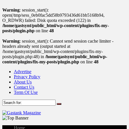
Warning
: session_start():
open(/tmp/sess_0eb0fac5dd58b9793436d61bb5168b94,
O_RDWR) failed: Disk quota exceeded (122) in
/home/gastsynt/public_html/wp-content/plugins/fix-my-
posts/plugin.php
on line
48
Warning
: session_start(): Cannot send session cache limiter -
headers already sent (output started at
/home/gastsynt/public_html/wp-content/plugins/fix-my-
posts/plugin.php:48) in
/home/gastsynt/public_html/wp-
content/plugins/fix-my-posts/plugin.php
on line
48
Advertise
Privacy Policy
About Us
Contact Us
Term Of Use
Home