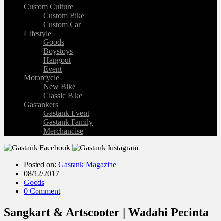
Custom Culture
Custom Bike
Custom Car
LIfestyle
Goods
Boystoys
Hangout
Event
Motorcycle
New Bike
Classic Bike
Gastankers
Gastank Event
Gastank Family
Merchandise
Posted on:
Gastank Magazine
08/12/2017
Goods
0 Comment
Sangkart & Artscooter | Wadahi Pecinta