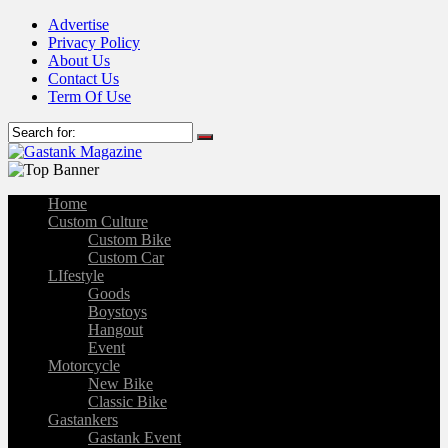
Advertise
Privacy Policy
About Us
Contact Us
Term Of Use
Home
Custom Culture
Custom Bike
Custom Car
LIfestyle
Goods
Boystoys
Hangout
Event
Motorcycle
New Bike
Classic Bike
Gastankers
Gastank Event