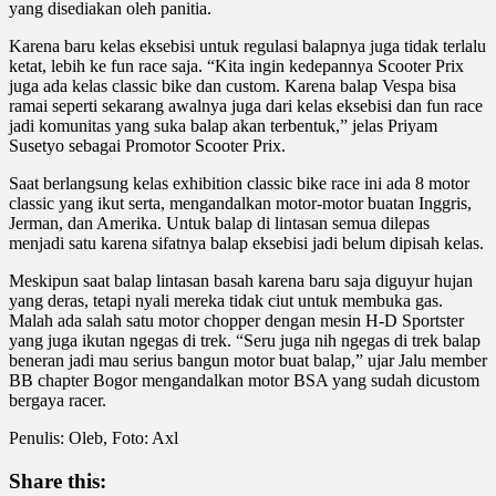
yang disediakan oleh panitia.
Karena baru kelas eksebisi untuk regulasi balapnya juga tidak terlalu
ketat, lebih ke fun race saja. “Kita ingin kedepannya Scooter Prix
juga ada kelas classic bike dan custom. Karena balap Vespa bisa
ramai seperti sekarang awalnya juga dari kelas eksebisi dan fun race
jadi komunitas yang suka balap akan terbentuk,” jelas Priyam
Susetyo sebagai Promotor Scooter Prix.
Saat berlangsung kelas exhibition classic bike race ini ada 8 motor
classic yang ikut serta, mengandalkan motor-motor buatan Inggris,
Jerman, dan Amerika. Untuk balap di lintasan semua dilepas
menjadi satu karena sifatnya balap eksebisi jadi belum dipisah kelas.
Meskipun saat balap lintasan basah karena baru saja diguyur hujan
yang deras, tetapi nyali mereka tidak ciut untuk membuka gas.
Malah ada salah satu motor chopper dengan mesin H-D Sportster
yang juga ikutan ngegas di trek. “Seru juga nih ngegas di trek balap
beneran jadi mau serius bangun motor buat balap,” ujar Jalu member
BB chapter Bogor mengandalkan motor BSA yang sudah dicustom
bergaya racer.
Penulis: Oleb, Foto: Axl
Share this: