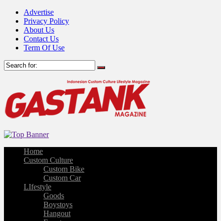
Advertise
Privacy Policy
About Us
Contact Us
Term Of Use
Home
Custom Culture
Custom Bike
Custom Car
LIfestyle
Goods
Boystoys
Hangout