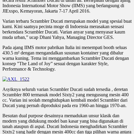
secara resmi Scrambler Ducati di tanah air. Bertepatan dengan ajang
Indonesia International Motor Show (IIMS) yang berlangsung di
JIExspo, Kemayoran, Jakarta 7-17 April 2016.
Varian terbaru Scrambler Ducati merupakan model yang spesial buat
kami. Kini saatnya pecinta moge di Indoensia merasakan sensasi
berkendara Scrambler Ducati. Varian anyar yang menyasar kaum
muda urban,” ucap Dhani Yahya, Managing Director GES.
Pada ajang IIMS motor pabrikan Italia ini menempati booth seluas
430.5 m² dengan mengandalkan susunan kontainer yang dibalur
warna kuning. Tema ini menggambarkan Scrambler Ducati dengan
konsep ”The Land of Joy” sesuai dengan karakter Style,
Performance & Technology.
Asyiknya seluruh varian Scrambler Ducati sudah tersedia , deretan
Scrambler 800 termasuk model Sixty2 yang mengusung mesin 400
cc. Varian ini seolah menghidupkan kembali model Scrambler dari
Ducati yang pernah diproduksi pada era 1960-an hingga 1970-an.
Besutan dual purpose desainnya memadukan unsur klasik dan
modern yang didukung model ban kasar yang bisa digunakan di
tanah ataupun di aspal. Ducati Indonesia menghadirkan Scrambler
Sixty2 yang hadir dengan mesin 400cc dan tiga pilihan warna antara