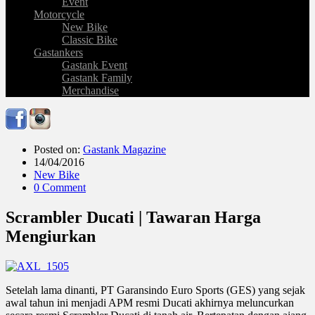
Event
Motorcycle
New Bike
Classic Bike
Gastankers
Gastank Event
Gastank Family
Merchandise
Posted on:
Gastank Magazine
14/04/2016
New Bike
0 Comment
Scrambler Ducati | Tawaran Harga
Mengiurkan
Setelah lama dinanti, PT Garansindo Euro Sports (GES) yang sejak
awal tahun ini menjadi APM resmi Ducati akhirnya meluncurkan