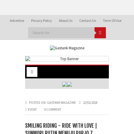
Advertise
Privacy Policy
About Us
Contact Us
Term Of Use
POSTED ON:
GASTANK MAGAZINE
22/02/2018
EVENT
0 COMMENT
SMILING RIDING - RIDE WITH LOVE |
SUNMORI RUTIN MENUJU PARJO 7