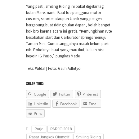
Yang pasti, Smiling Riding ini bakal digelar lagi
bulan Maret nanti. Buat loe pengguna motor
custom, scooter ataupun klasik yang pengen
bergabung buat riding bulan depan, boleh banget
kok bro karena acara ini gratis. “Kemungkinan rute
besokakan start dari Carburator Springs menuju
Taman Mini. Cuma tanggalnya masih belum pasti
nih. Pokoknya buat yang mau ikut, kalian bisa
kepoin IG Parjo,” pungkas Made.
Teks: Wildaf | Foto: Galih Adhityo.
SHARE THIS:
Google
Twitter
Pinterest
LinkedIn
Facebook
Email
Print
Parjo
PARJO 2018
Pasar Jongkok Otomotif
Smiling Riding