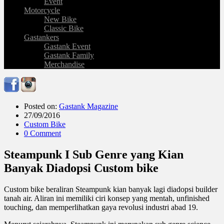
Event
Motorcycle
New Bike
Classic Bike
Gastankers
Gastank Event
Gastank Family
Merchandise
Posted on:
Gastank Magazine
27/09/2016
Custom Bike
0 Comment
Steampunk I Sub Genre yang Kian
Banyak Diadopsi Custom bike
Custom bike beraliran Steampunk kian banyak lagi diadopsi builder
tanah air. Aliran ini memiliki ciri konsep yang mentah, unfinished
touching, dan memperlihatkan gaya revolusi industri abad 19.