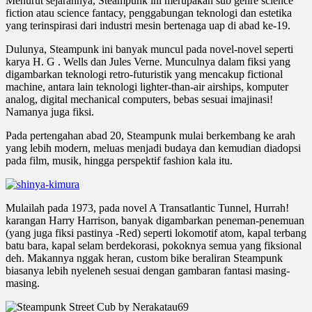
Menurut sejarahnya, Steampunk ini merupakan sub genre science
fiction atau science fantacy, penggabungan teknologi dan estetika
yang terinspirasi dari industri mesin bertenaga uap di abad ke-19.
Dulunya, Steampunk ini banyak muncul pada novel-novel seperti
karya H. G . Wells dan Jules Verne. Munculnya dalam fiksi yang
digambarkan teknologi retro-futuristik yang mencakup fictional
machine, antara lain teknologi lighter-than-air airships, komputer
analog, digital mechanical computers, bebas sesuai imajinasi!
Namanya juga fiksi.
Pada pertengahan abad 20, Steampunk mulai berkembang ke arah
yang lebih modern, meluas menjadi budaya dan kemudian diadopsi
pada film, musik, hingga perspektif fashion kala itu.
Mulailah pada 1973, pada novel A Transatlantic Tunnel, Hurrah!
karangan Harry Harrison, banyak digambarkan peneman-penemuan
(yang juga fiksi pastinya -Red) seperti lokomotif atom, kapal terbang
batu bara, kapal selam berdekorasi, pokoknya semua yang fiksional
deh. Makannya nggak heran, custom bike beraliran Steampunk
biasanya lebih nyeleneh sesuai dengan gambaran fantasi masing-
masing.