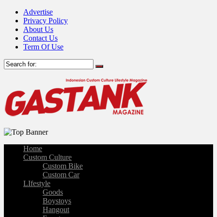
Advertise
Privacy Policy
About Us
Contact Us
Term Of Use
Home
Custom Culture
Custom Bike
Custom Car
LIfestyle
Goods
Boystoys
Hangout