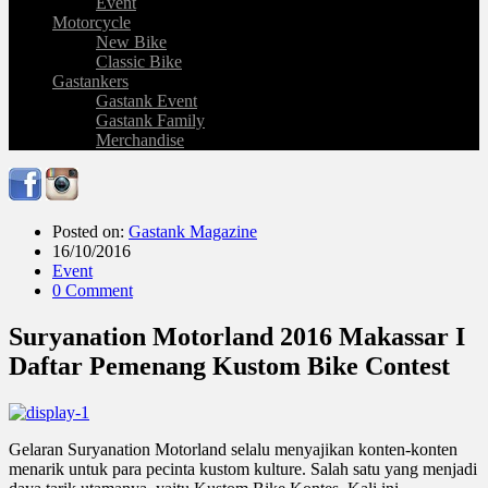
Event
Motorcycle
New Bike
Classic Bike
Gastankers
Gastank Event
Gastank Family
Merchandise
Posted on:
Gastank Magazine
16/10/2016
Event
0 Comment
Suryanation Motorland 2016 Makassar I
Daftar Pemenang Kustom Bike Contest
Gelaran Suryanation Motorland selalu menyajikan konten-konten
menarik untuk para pecinta kustom kulture. Salah satu yang menjadi