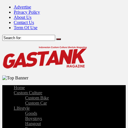
Advertise
Privacy Policy
About Us
Contact Us
Term Of Use
Home
Custom Culture
Custom Bike
Custom Car
LIfestyle
Goods
Boystoys
Hangout