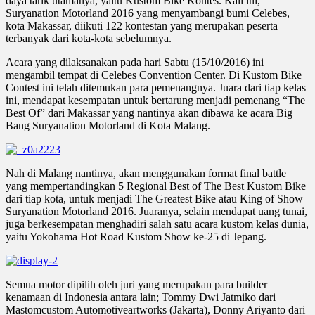
daya tarik utamanya, yaitu Kustom Bike Kontes. Kali ini,
Suryanation Motorland 2016 yang menyambangi bumi Celebes,
kota Makassar, diikuti 122 kontestan yang merupakan peserta
terbanyak dari kota-kota sebelumnya.
Acara yang dilaksanakan pada hari Sabtu (15/10/2016) ini
mengambil tempat di Celebes Convention Center. Di Kustom Bike
Contest ini telah ditemukan para pemenangnya. Juara dari tiap kelas
ini, mendapat kesempatan untuk bertarung menjadi pemenang “The
Best Of” dari Makassar yang nantinya akan dibawa ke acara Big
Bang Suryanation Motorland di Kota Malang.
Nah di Malang nantinya, akan menggunakan format final battle
yang mempertandingkan 5 Regional Best of The Best Kustom Bike
dari tiap kota, untuk menjadi The Greatest Bike atau King of Show
Suryanation Motorland 2016. Juaranya, selain mendapat uang tunai,
juga berkesempatan menghadiri salah satu acara kustom kelas dunia,
yaitu Yokohama Hot Road Kustom Show ke-25 di Jepang.
Semua motor dipilih oleh juri yang merupakan para builder
kenamaan di Indonesia antara lain; Tommy Dwi Jatmiko dari
Mastomcustom Automotiveartworks (Jakarta), Donny Ariyanto dari