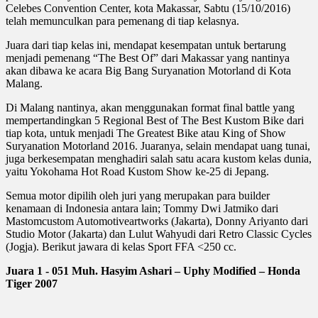
Celebes Convention Center, kota Makassar, Sabtu (15/10/2016)
telah memunculkan para pemenang di tiap kelasnya.
Juara dari tiap kelas ini, mendapat kesempatan untuk bertarung
menjadi pemenang “The Best Of” dari Makassar yang nantinya
akan dibawa ke acara Big Bang Suryanation Motorland di Kota
Malang.
Di Malang nantinya, akan menggunakan format final battle yang
mempertandingkan 5 Regional Best of The Best Kustom Bike dari
tiap kota, untuk menjadi The Greatest Bike atau King of Show
Suryanation Motorland 2016. Juaranya, selain mendapat uang tunai,
juga berkesempatan menghadiri salah satu acara kustom kelas dunia,
yaitu Yokohama Hot Road Kustom Show ke-25 di Jepang.
Semua motor dipilih oleh juri yang merupakan para builder
kenamaan di Indonesia antara lain; Tommy Dwi Jatmiko dari
Mastomcustom Automotiveartworks (Jakarta), Donny Ariyanto dari
Studio Motor (Jakarta) dan Lulut Wahyudi dari Retro Classic Cycles
(Jogja). Berikut jawara di kelas Sport FFA <250 cc.
Juara 1 -
051 Muh. Hasyim Ashari – Uphy Modified – Honda
Tiger 2007