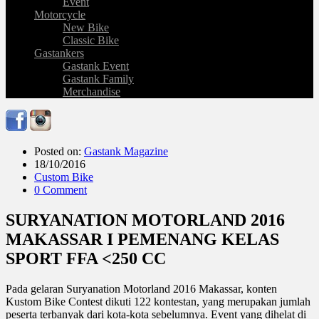
Event
Motorcycle
New Bike
Classic Bike
Gastankers
Gastank Event
Gastank Family
Merchandise
Posted on:
Gastank Magazine
18/10/2016
Custom Bike
0 Comment
SURYANATION MOTORLAND 2016
MAKASSAR I PEMENANG KELAS
SPORT FFA <250 CC
Pada gelaran Suryanation Motorland 2016 Makassar, konten
Kustom Bike Contest dikuti 122 kontestan, yang merupakan jumlah
peserta terbanyak dari kota-kota sebelumnya. Event yang dihelat di