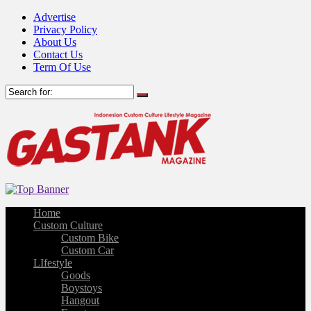
Advertise
Privacy Policy
About Us
Contact Us
Term Of Use
Home
Custom Culture
Custom Bike
Custom Car
LIfestyle
Goods
Boystoys
Hangout