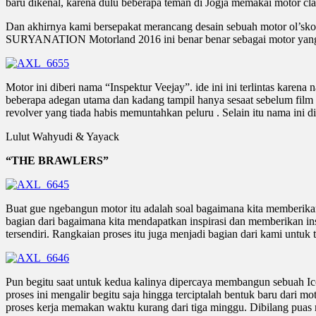
baru dikenal, karena dulu beberapa teman di Jogja memakai motor cla
Dan akhirnya kami bersepakat merancang desain sebuah motor ol’sk
SURYANATION Motorland 2016 ini benar benar sebagai motor yang ic
Motor ini diberi nama “Inspektur Veejay”. ide ini ini terlintas karen
beberapa adegan utama dan kadang tampil hanya sesaat sebelum film b
revolver yang tiada habis memuntahkan peluru . Selain itu nama ini di
Lulut Wahyudi & Yayack
“THE BRAWLERS”
Buat gue ngebangun motor itu adalah soal bagaimana kita memberikan
bagian dari bagaimana kita mendapatkan inspirasi dan memberikan in
tersendiri. Rangkaian proses itu juga menjadi bagian dari kami untu
Pun begitu saat untuk kedua kalinya dipercaya membangun sebuah
proses ini mengalir begitu saja hingga terciptalah bentuk baru dari
proses kerja memakan waktu kurang dari tiga minggu. Dibilang puas 