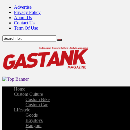
Advertise
Privacy Policy
About Us
Contact Us
Term Of Use
Home
Custom Culture
Custom Bike
Custom Car
LIfestyle
Goods
Boystoys
Hangout