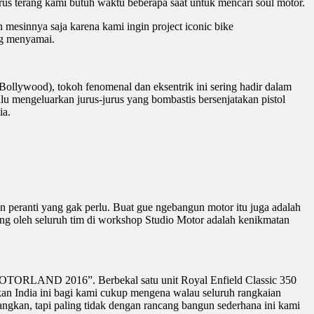
rus terang kami butuh waktu beberapa saat untuk mencari soul motor.
esinnya saja karena kami ingin project iconic bike
ng menyamai.
a (Bollywood), tokoh fenomenal dan eksentrik ini sering hadir dalam
lu mengeluarkan jurus-jurus yang bombastis bersenjatakan pistol
ia.
 peranti yang gak perlu. Buat gue ngebangun motor itu juga adalah
ung oleh seluruh tim di workshop Studio Motor adalah kenikmatan
MOTORLAND 2016”. Berbekal satu unit Royal Enfield Classic 350
ikan India ini bagi kami cukup mengena walau seluruh rangkaian
ngkan, tapi paling tidak dengan rancang bangun sederhana ini kami