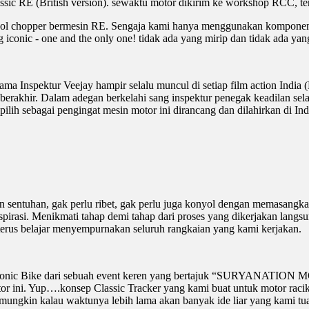
ssic RE (British version). sewaktu motor dikirim ke workshop RCC, te
ool chopper bermesin RE. Sengaja kami hanya menggunakan komponen m
onic - one and the only one! tidak ada yang mirip dan tidak ada ya
a nama Inspektur Veejay hampir selalu muncul di setiap film action Indi
erakhir. Dalam adegan berkelahi sang inspektur penegak keadilan sela
pilih sebagai pengingat mesin motor ini dirancang dan dilahirkan di Ind
 sentuhan, gak perlu ribet, gak perlu juga konyol dengan memasangkan
spirasi. Menikmati tahap demi tahap dari proses yang dikerjakan langs
k terus belajar menyempurnakan seluruh rangkaian yang kami kerjakan.
 Iconic Bike dari sebuah event keren yang bertajuk “SURYANATION 
 motor ini. Yup….konsep Classic Tracker yang kami buat untuk motor rac
mungkin kalau waktunya lebih lama akan banyak ide liar yang kami tua