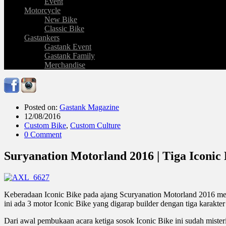
Event
Motorcycle
New Bike
Classic Bike
Gastankers
Gastank Event
Gastank Family
Merchandise
Posted on:
Gastank Magazine
12/08/2016
Custom Bike
,
Custom Culture
0 Comment
Suryanation Motorland 2016 | Tiga Iconic
Keberadaan Iconic Bike pada ajang Scuryanation Motorland 2016 menj
ini ada 3 motor Iconic Bike yang digarap builder dengan tiga karakte
Dari awal pembukaan acara ketiga sosok Iconic Bike ini sudah mist