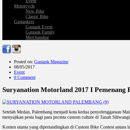
Event
Motorcycle
New Bike
Classic Bike
Gastankers
Gastank Event
Gastank Family
Merchandise
Posted on:
Gastank Magazine
08/05/2017
Event
0 Comment
Suryanation Motorland 2017 I Pemenang B
Setelah Medan, Palembang menjadi kota kedua penyelenggaraan Mai
menyajikan pesta bagi para pecinta custom culture di Tanah Siliwangi
Konten utama yang dipertandingkan di Custom Bike Contest antara la