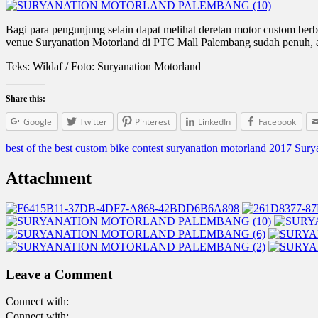
Bagi para pengunjung selain dapat melihat deretan motor custom ber
venue Suryanation Motorland di PTC Mall Palembang sudah penuh, a
Teks: Wildaf / Foto: Suryanation Motorland
Share this:
Google
Twitter
Pinterest
LinkedIn
Facebook
best of the best
custom bike contest
suryanation motorland 2017
Sury
Attachment
Leave a Comment
Connect with:
Connect with: