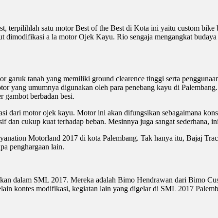
, terpilihlah satu motor Best of the Best di Kota ini yaitu custom bik
ut dimodifikasi a la motor Ojek Kayu. Rio sengaja mengangkat budaya
or garuk tanah yang memiliki ground clearence tinggi serta penggunaan
tor yang umumnya digunakan oleh para penebang kayu di Palembang. 
er gambot berbadan besi.
rasi dari motor ojek kayu. Motor ini akan difungsikan sebagaimana kon
if dan cukup kuat terhadap beban. Mesinnya juga sangat sederhana, in
 Suryanation Motorland 2017 di kota Palembang. Tak hanya itu, Bajaj T
apa penghargaan lain.
 dilibatkan dalam SML 2017. Mereka adalah Bimo Hendrawan dari Bimo
lain kontes modifikasi, kegiatan lain yang digelar di SML 2017 Palemb