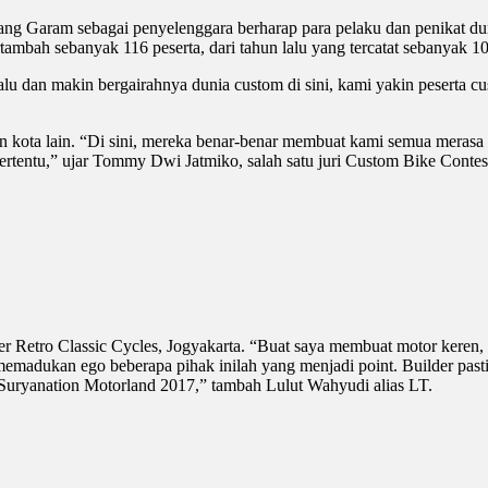
ang Garam sebagai penyelenggara berharap para pelaku dan penikat du
rtambah sebanyak 116 peserta, dari tahun lalu yang tercatat sebanyak 10
lu dan makin bergairahnya dunia custom di sini, kami yakin peserta cu
an kota lain. “Di sini, mereka benar-benar membuat kami semua merasa
rtentu,” ujar Tommy Dwi Jatmiko, salah satu juri Custom Bike Contes
der Retro Classic Cycles, Jogyakarta. “Buat saya membuat motor keren,
ng memadukan ego beberapa pihak inilah yang menjadi point. Builder pas
 Suryanation Motorland 2017,” tambah Lulut Wahyudi alias LT.