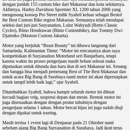
dengan jumlah 155 custom bike dari Makassar dan kota sekitarnya.
Akhirnya, Harley-Davidson Sportster XL 1200 tahun 2006 yang
mengusung konsep Pro Street milik Syahril keluar sebagai Bestof
the Best Custom Bike region Makassar. Semuanya telah mendapat
seleksi dari juri-juri Suryanation, Lulut Wahyudi (Retro Classic
Cycles), Bimo Hendrawan (Bimo Custombike), dan Tommy Dwi
Djatmiko (Mastom Custom Jakarta).
Motor yang berjuluk “Beast Beauty” ini dibawa langsung dari
Samarinda, Kalimantan Timur. “Motor ini rencananya akan saya
kompetisikan di Suryanation Motorland seri Banjarbaru, tetapi
karena waktu itu proses pengerjaan masih belum selesai maka
diputuskan untuk ditunda dan baru ikut di seri Makassar ini. Senang
dan bangga bisa menjadi pemenang Best of The Best Makassar dan
untuk acara Big Bang di Surabaya nanti motor ini akan dipersiapkan
untuk tampil lebih baik lagi,” ujar Syahril.
Ditambahkan Syahril, bahwa hampir seluruh motor ini dibuat
kecuali bagian velg, suspensi depan dan mesin. Bentuk motor ini
juga disesuaikan dengan dengan postur tubuhnya dengan
pengerjaan selama 1 tahun. Motor bercat hijau ini juga sudah diuji
dengan dipakai untuk touring.
Masih tersisa 1 event lagi di Denpasar pada 21 Oktober nanti
sebelum ajang Big Bang Suryanation di Surabaya. Jadi ikuti terus