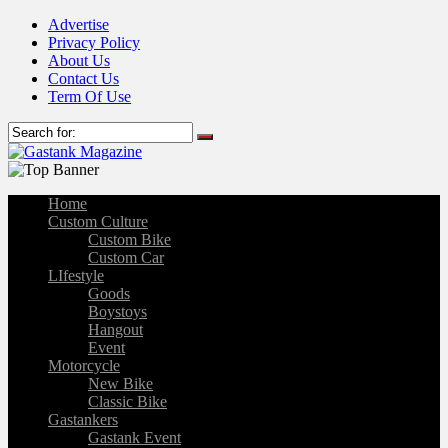
Advertise
Privacy Policy
About Us
Contact Us
Term Of Use
Home
Custom Culture
Custom Bike
Custom Car
LIfestyle
Goods
Boystoys
Hangout
Event
Motorcycle
New Bike
Classic Bike
Gastankers
Gastank Event