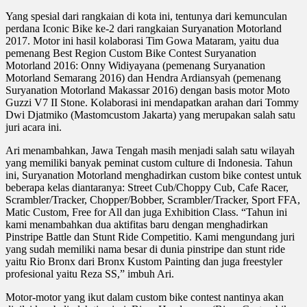
Yang spesial dari rangkaian di kota ini, tentunya dari kemunculan
perdana Iconic Bike ke-2 dari rangkaian Suryanation Motorland
2017. Motor ini hasil kolaborasi Tim Gowa Mataram, yaitu dua
pemenang Best Region Custom Bike Contest Suryanation
Motorland 2016: Onny Widiyayana (pemenang Suryanation
Motorland Semarang 2016) dan Hendra Ardiansyah (pemenang
Suryanation Motorland Makassar 2016) dengan basis motor Moto
Guzzi V7 II Stone. Kolaborasi ini mendapatkan arahan dari Tommy
Dwi Djatmiko (Mastomcustom Jakarta) yang merupakan salah satu
juri acara ini.
Ari menambahkan, Jawa Tengah masih menjadi salah satu wilayah
yang memiliki banyak peminat custom culture di Indonesia. Tahun
ini, Suryanation Motorland menghadirkan custom bike contest untuk
beberapa kelas diantaranya: Street Cub/Choppy Cub, Cafe Racer,
Scrambler/Tracker, Chopper/Bobber, Scrambler/Tracker, Sport FFA,
Matic Custom, Free for All dan juga Exhibition Class. “Tahun ini
kami menambahkan dua aktifitas baru dengan menghadirkan
Pinstripe Battle dan Stunt Ride Competitio. Kami mengundang juri
yang sudah memiliki nama besar di dunia pinstripe dan stunt ride
yaitu Rio Bronx dari Bronx Kustom Painting dan juga freestyler
profesional yaitu Reza SS,” imbuh Ari.
Motor-motor yang ikut dalam custom bike contest nantinya akan