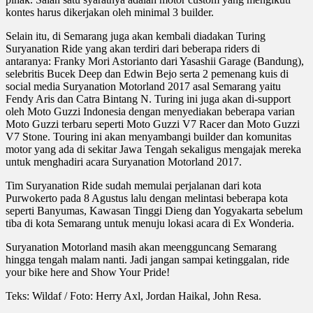
kontes harus dikerjakan oleh minimal 3 builder.
Selain itu, di Semarang juga akan kembali diadakan Turing
Suryanation Ride yang akan terdiri dari beberapa riders di
antaranya: Franky Mori Astorianto dari Yasashii Garage (Bandung),
selebritis Bucek Deep dan Edwin Bejo serta 2 pemenang kuis di
social media Suryanation Motorland 2017 asal Semarang yaitu
Fendy Aris dan Catra Bintang N. Turing ini juga akan di-support
oleh Moto Guzzi Indonesia dengan menyediakan beberapa varian
Moto Guzzi terbaru seperti Moto Guzzi V7 Racer dan Moto Guzzi
V7 Stone. Touring ini akan menyambangi builder dan komunitas
motor yang ada di sekitar Jawa Tengah sekaligus mengajak mereka
untuk menghadiri acara Suryanation Motorland 2017.
Tim Suryanation Ride sudah memulai perjalanan dari kota
Purwokerto pada 8 Agustus lalu dengan melintasi beberapa kota
seperti Banyumas, Kawasan Tinggi Dieng dan Yogyakarta sebelum
tiba di kota Semarang untuk menuju lokasi acara di Ex Wonderia.
Suryanation Motorland masih akan meengguncang Semarang
hingga tengah malam nanti. Jadi jangan sampai ketinggalan, ride
your bike here and Show Your Pride!
Teks: Wildaf / Foto: Herry Axl, Jordan Haikal, John Resa.