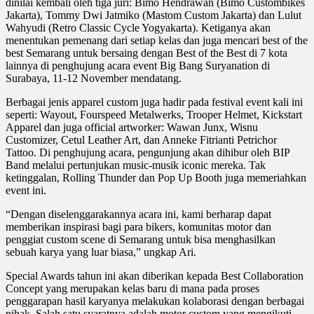
dinilai kembali oleh tiga juri: Bimo Hendrawan (Bimo Custombikes
Jakarta), Tommy Dwi Jatmiko (Mastom Custom Jakarta) dan Lulut
Wahyudi (Retro Classic Cycle Yogyakarta). Ketiganya akan
menentukan pemenang dari setiap kelas dan juga mencari best of the
best Semarang untuk bersaing dengan Best of the Best di 7 kota
lainnya di penghujung acara event Big Bang Suryanation di
Surabaya, 11-12 November mendatang.
Berbagai jenis apparel custom juga hadir pada festival event kali ini
seperti: Wayout, Fourspeed Metalwerks, Trooper Helmet, Kickstart
Apparel dan juga official artworker: Wawan Junx, Wisnu
Customizer, Cetul Leather Art, dan Anneke Fitrianti Petrichor
Tattoo. Di penghujung acara, pengunjung akan dihibur oleh BIP
Band melalui pertunjukan music-musik iconic mereka. Tak
ketinggalan, Rolling Thunder dan Pop Up Booth juga memeriahkan
event ini.
“Dengan diselenggarakannya acara ini, kami berharap dapat
memberikan inspirasi bagi para bikers, komunitas motor dan
penggiat custom scene di Semarang untuk bisa menghasilkan
sebuah karya yang luar biasa,” ungkap Ari.
Special Awards tahun ini akan diberikan kepada Best Collaboration
Concept yang merupakan kelas baru di mana pada proses
penggarapan hasil karyanya melakukan kolaborasi dengan berbagai
pihak. Salah satu syaratnya adalah motor custom yang mengikuti