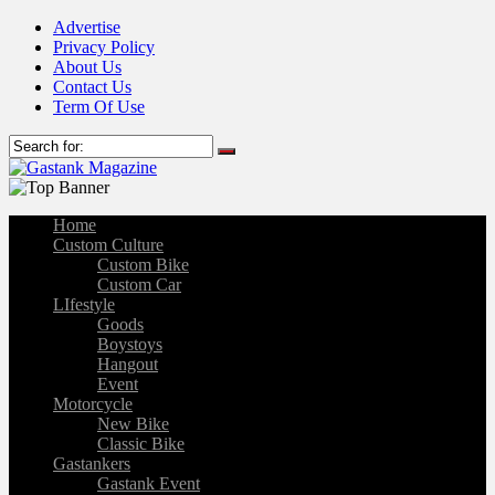
Advertise
Privacy Policy
About Us
Contact Us
Term Of Use
Home
Custom Culture
Custom Bike
Custom Car
LIfestyle
Goods
Boystoys
Hangout
Event
Motorcycle
New Bike
Classic Bike
Gastankers
Gastank Event