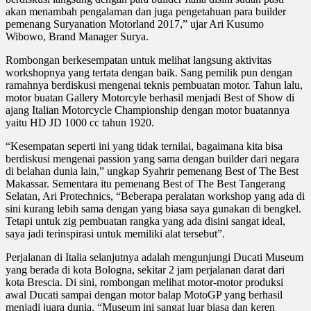
akan menambah pengalaman dan juga pengetahuan para builder
pemenang Suryanation Motorland 2017,” ujar Ari Kusumo
Wibowo, Brand Manager Surya.
Rombongan berkesempatan untuk melihat langsung aktivitas
workshopnya yang tertata dengan baik. Sang pemilik pun dengan
ramahnya berdiskusi mengenai teknis pembuatan motor. Tahun lalu,
motor buatan Gallery Motorcyle berhasil menjadi Best of Show di
ajang Italian Motorcycle Championship dengan motor buatannya
yaitu HD JD 1000 cc tahun 1920.
“Kesempatan seperti ini yang tidak ternilai, bagaimana kita bisa
berdiskusi mengenai passion yang sama dengan builder dari negara
di belahan dunia lain,” ungkap Syahrir pemenang Best of The Best
Makassar. Sementara itu pemenang Best of The Best Tangerang
Selatan, Ari Protechnics, “Beberapa peralatan workshop yang ada di
sini kurang lebih sama dengan yang biasa saya gunakan di bengkel.
Tetapi untuk zig pembuatan rangka yang ada disini sangat ideal,
saya jadi terinspirasi untuk memiliki alat tersebut”.
Perjalanan di Italia selanjutnya adalah mengunjungi Ducati Museum
yang berada di kota Bologna, sekitar 2 jam perjalanan darat dari
kota Brescia. Di sini, rombongan melihat motor-motor produksi
awal Ducati sampai dengan motor balap MotoGP yang berhasil
menjadi juara dunia. “Museum ini sangat luar biasa dan keren