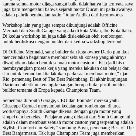
karena semua motor dijaga sangat baik, tidak hanya itu ternyata saya
juga baru mengetahui bahwa sejarah motor Ducati ini pada awalnya
adalah pabrik pembuatan radio,” tutur Andika dari Kromworks.
Workshop lain yang juga sempat dikunjungi adalah Officine
Mermaid dan South Garage yang ada di kota Milan, Ibu Kota Italia.
Di kedua workshop ini juga tidak disia-siakan oleh rombongan
untuk berdiskusi dengan builder dari kedua workshop tersebut.
Di Officine Mermaid, sang builder dan juga owner Dario pun ikut
menceritakan bagaimana membuat sebuah konsep yang akhirnya
diwujudkan dalam bentuk sebuah motor custom. “Kita jadi bisa
membayangkan proses kerja yang mereka lakukan dan belajar dari
situ untuk kemudian kita lakukan pada saat membuat motor,” ujar
Rio, pemenang Best of The Best Palembang. Di akhir kunjungan
Dario memberikan kenang-kenangan berupa buku profil builder-
builder ternama di Eropa kepada Champions Team.
Sementara di South Garage, CEO dan Founder mereka yaitu
Giuseppe Carucci menyambut kedatangan rombongan di area
workshopnya. South Garage dikenal dengan gaya motor yang
simpel dan berkelas. “Pelajaran yang didapat dari South Garage ini
adalah dalam membuat sebuah motor custom yang terpenting adalah
Stylish, Comfort dan Safety” sambung Bayu, pemenang Best of The
Best Banjarmasin. Tak lupa Champions Team juga memberikan