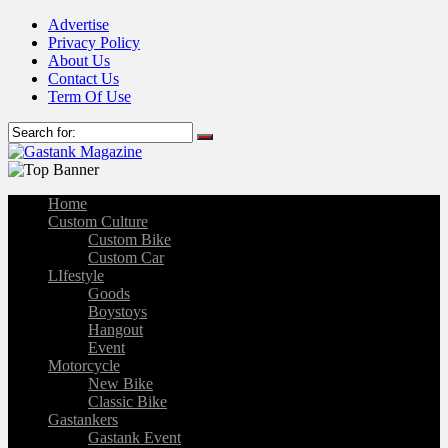
Advertise
Privacy Policy
About Us
Contact Us
Term Of Use
Home
Custom Culture
Custom Bike
Custom Car
LIfestyle
Goods
Boystoys
Hangout
Event
Motorcycle
New Bike
Classic Bike
Gastankers
Gastank Event