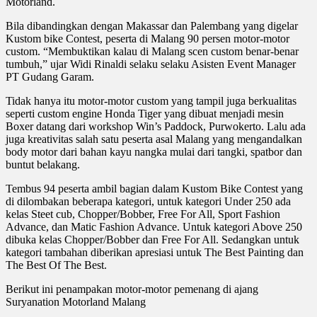
Motorland.
Bila dibandingkan dengan Makassar dan Palembang yang digelar
Kustom bike Contest, peserta di Malang 90 persen motor-motor
custom. “Membuktikan kalau di Malang scen custom benar-benar
tumbuh,” ujar Widi Rinaldi selaku selaku Asisten Event Manager
PT Gudang Garam.
Tidak hanya itu motor-motor custom yang tampil juga berkualitas
seperti custom engine Honda Tiger yang dibuat menjadi mesin
Boxer datang dari workshop Win’s Paddock, Purwokerto. Lalu ada
juga kreativitas salah satu peserta asal Malang yang mengandalkan
body motor dari bahan kayu nangka mulai dari tangki, spatbor dan
buntut belakang.
Tembus 94 peserta ambil bagian dalam Kustom Bike Contest yang
di dilombakan beberapa kategori, untuk kategori Under 250 ada
kelas Steet cub, Chopper/Bobber, Free For All, Sport Fashion
Advance, dan Matic Fashion Advance. Untuk kategori Above 250
dibuka kelas Chopper/Bobber dan Free For All. Sedangkan untuk
kategori tambahan diberikan apresiasi untuk The Best Painting dan
The Best Of The Best.
Berikut ini penampakan motor-motor pemenang di ajang
Suryanation Motorland Malang