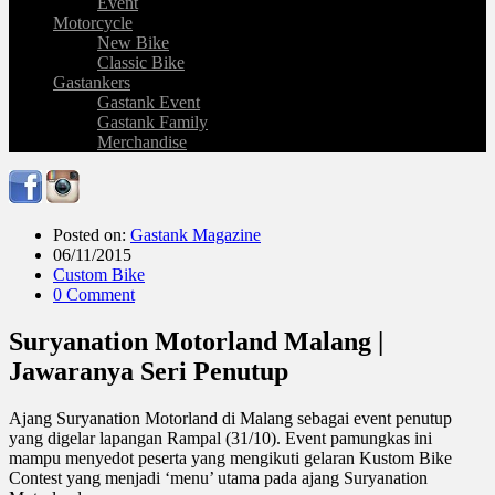
Event
Motorcycle
New Bike
Classic Bike
Gastankers
Gastank Event
Gastank Family
Merchandise
Posted on:
Gastank Magazine
06/11/2015
Custom Bike
0 Comment
Suryanation Motorland Malang |
Jawaranya Seri Penutup
Ajang Suryanation Motorland di Malang sebagai event penutup
yang digelar lapangan Rampal (31/10). Event pamungkas ini
mampu menyedot peserta yang mengikuti gelaran Kustom Bike
Contest yang menjadi ‘menu’ utama pada ajang Suryanation