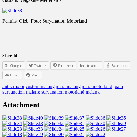
Gastank Magazine Media Pick
Penulis: Oleb, Foto: Suryanation Motorland
Share this:
Google
Twitter
Pinterest
LinkedIn
Facebook
Email
Print
antik motor
custom malang
juara malang
juara motorland
juara
suryanation
malang
suryanation motorland malang
Attachment