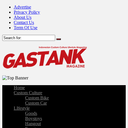
Advertise
Privacy Policy
About Us
Contact Us
Term Of Use
Home
Custom Culture
Custom Bike
Custom Car
LIfestyle
Goods
Boystoys
Hangout