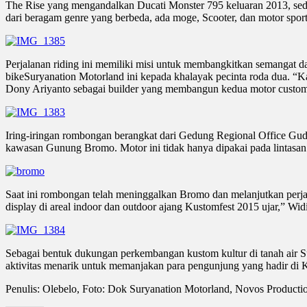
The Rise yang mengandalkan Ducati Monster 795 keluaran 2013, sed
dari beragam genre yang berbeda, ada moge, Scooter, dan motor spor
Perjalanan riding ini memiliki misi untuk membangkitkan semangat d
bikeSuryanation Motorland ini kepada khalayak pecinta roda dua. “Ka
Dony Ariyanto sebagai builder yang membangun kedua motor custom i
Iring-iringan rombongan berangkat dari Gedung Regional Office Gud
kawasan Gunung Bromo. Motor ini tidak hanya dipakai pada lintasan 
Saat ini rombongan telah meninggalkan Bromo dan melanjutkan per
display di areal indoor dan outdoor ajang Kustomfest 2015 ujar,” Wi
Sebagai bentuk dukungan perkembangan kustom kultur di tanah air Su
aktivitas menarik untuk memanjakan para pengunjung yang hadir di 
Penulis: Olebelo, Foto: Dok Suryanation Motorland, Novos Producti