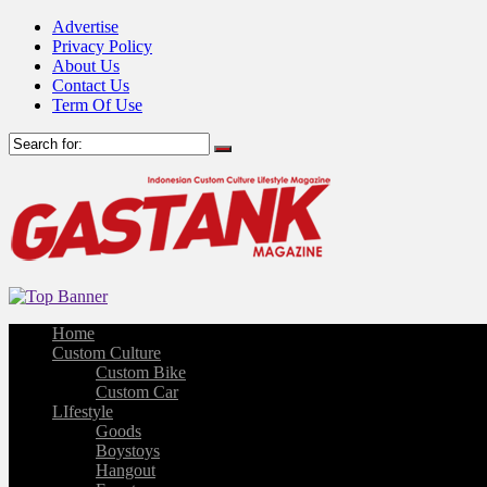
Advertise
Privacy Policy
About Us
Contact Us
Term Of Use
Home
Custom Culture
Custom Bike
Custom Car
LIfestyle
Goods
Boystoys
Hangout