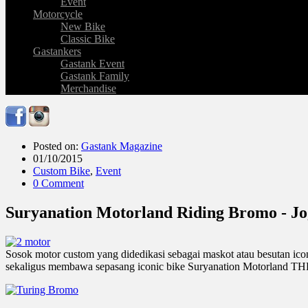
Event
Motorcycle
New Bike
Classic Bike
Gastankers
Gastank Event
Gastank Family
Merchandise
Posted on:
Gastank Magazine
01/10/2015
Custom Bike
,
Event
0 Comment
Suryanation Motorland Riding Bromo - Jog
Sosok motor custom yang didedikasi sebagai maskot atau besutan ico
sekaligus membawa sepasang iconic bike Suryanation Motorland TH