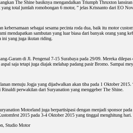
angkan The Shine basiknya mengandalkan Triumph Thruxton lansiran 2
t yang total jumlah romobongan 6 motor, ” jelas Krisnanto dari EO No
an kebersamaan sebagai sesama pecinta roda dua, baik itu motor cust
mi mendapatkan sambutan yang luar biasa dari banyak orang yang kebetu
ni yang juga ikutan riding.
ang-Garam di Jl. Pengenal 7-15 Surabaya pada 29/09. Mereka dilepas
aspal saja tetapi juga diajak melahap padang pasir Bromo. Sampai mey
jalanan menuju Jogja yang dijadwalkan akan tiba pada 1 Oktober 201
di Rinaldi perwakilan dari Suryanation yang menggeber The Shine.
ryanation Motorland juga berpartisipasi dengan menjadi sponsor pada
Kustomfest 2015 pada 3-4 Oktober 2015 yang tinggal menghitung hari.
on, Studio Motor