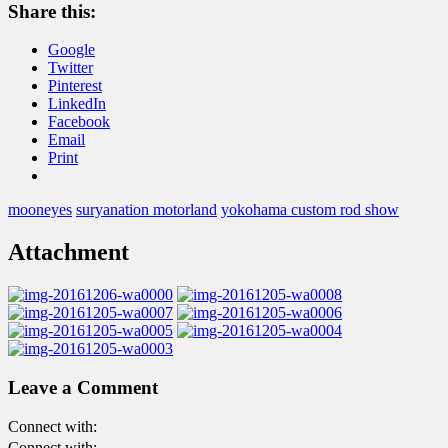
Share this:
Google
Twitter
Pinterest
LinkedIn
Facebook
Email
Print
mooneyes
suryanation motorland
yokohama custom rod show
Attachment
Leave a Comment
Connect with:
Connect with: