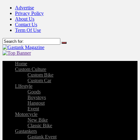
Advertise
Privacy Policy
About Us
Contact Us
Term Of Use
Home
Custom Culture
Custom Bike
Custom Car
LIfestyle
Goods
Boystoys
Hangout
Event
Motorcycle
New Bike
Classic Bike
Gastankers
Gastank Event