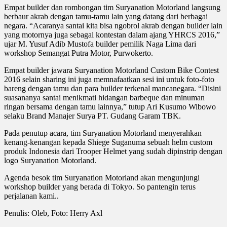
Empat builder dan rombongan tim Suryanation Motorland langsung
berbaur akrab dengan tamu-tamu lain yang datang dari berbagai
negara. “Acaranya santai kita bisa ngobrol akrab dengan builder lain
yang motornya juga sebagai kontestan dalam ajang YHRCS 2016,”
ujar M. Yusuf Adib Mustofa builder pemilik Naga Lima dari
workshop Semangat Putra Motor, Purwokerto.
Empat builder jawara Suryanation Motorland Custom Bike Contest
2016 selain sharing ini juga memnafaatkan sesi ini untuk foto-foto
bareng dengan tamu dan para builder terkenal mancanegara. “Disini
suasananya santai menikmati hidangan barbeque dan minuman
ringan bersama dengan tamu lainnya,” tutup Ari Kusumo Wibowo
selaku Brand Manajer Surya PT. Gudang Garam TBK.
Pada penutup acara, tim Suryanation Motorland menyerahkan
kenang-kenangan kepada Shiege Suganuma sebuah helm custom
produk Indonesia dari Trooper Helmet yang sudah dipinstrip dengan
logo Suryanation Motorland.
Agenda besok tim Suryanation Motorland akan mengunjungi
workshop builder yang berada di Tokyo. So pantengin terus
perjalanan kami..
Penulis: Oleb, Foto: Herry Axl