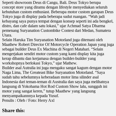
Seperti showroom Deus di Cangu, Bali. Deus Tokyo berupa
concept store yang diramu dengan lifestyle menyediakan seluruh
kebutuhan custom enthusiast. Beberapa motor custom garapan Deus
Tokyo juga di display pada beberapa sudut ruangan. “Wah jadi
kebayang saya punya tempat dengan konsep seperti ini ada bengkel,
distro, dan cafe dalam satu lokasi,” ujar Achmad Satya Dharma
pemenang Suryanation Custombike Contest dari Medan, Sumatera
Utara.
Selain Haruka Tim Suryanation Motorland juga ditemani oleh
Maathew Robert Director Of Motorcycle Operation Japan yang juga
sebagai builder Deus Ex Machina di Negeri Matahari. “Selain
mengerjakan sendiri motor custom yang kami display kita juga
kerap dibantu dan kerjamasa dengan builder-builder yang
workshopnya berlokasi Tokyo,” ujar Mathew.
Builder asal Autralia ini juga mengaku sangat kagum dengan motor
Naga Lima, The Greateast Bike Suryanation Motorland. “Saya
sudah tahu sebelumnya keberadaan motor lima silinder asal
Indonesia dari teman-teman di Australia dan saya juga melihatnya
langsung di Yokohama Hot Rod Custom Show lalu, sungguh ini
motor yang sangat keren,” tutup Maathew yang langsung
menyampaikannnya kepada Yusuf.
Penulis : Oleb / Foto: Herry Axl
Share this: