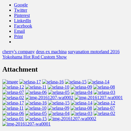
Google
Twitter
Pinterest
LinkedIn
Facebook
Email
Print
cherry's company
deus ex machina
suryanation motorland 2016
Yokohama Hot Rod Custom Show
Attachment