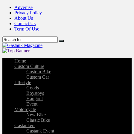
Advertise
Privacy Policy
About Us
Contact Us
Term Of Use
Home
Custom Culture
Custom Bike
Custom Car
LIfestyle
Goods
Boystoys
Hangout
Event
Motorcycle
New Bike
Classic Bike
Gastankers
Gastank Event