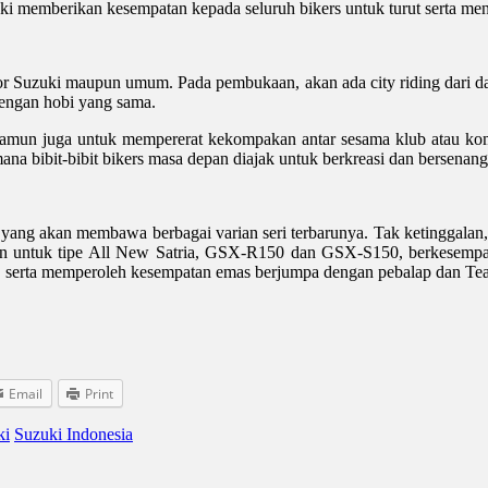
i memberikan kesempatan kepada seluruh bikers untuk turut serta menj
tor Suzuki maupun umum. Pada pembukaan, akan ada city riding dari da
 dengan hobi yang sama.
amun juga untuk mempererat kekompakan antar sesama klub atau kom
ana bibit-bibit bikers masa depan diajak untuk berkreasi dan bersenang
ang akan membawa berbagai varian seri terbarunya. Tak ketinggalan
n untuk tipe All New Satria, GSX-R150 dan GSX-S150, berkesempat
g, serta memperoleh kesempatan emas berjumpa dengan pebalap dan Te
Email
Print
ki
Suzuki Indonesia