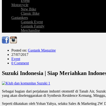
Event
Motorcycle
New Bike
Classic Bike
Gastankers
Gastank Event
Gastank Family
Merchandise
Posted on:
Gastank Magazine
27/07/2017
Event
0 Comment
Suzuki Indonesia | Siap Meriahkan Indone
Sebagai bagian dari perjalanan industri otomotif di Tanah Air, Suzu
yang akan diselenggarakan di Synthesis Residence Kemang, Minggu, 3
Seperti dikatakan oleh Yohan Yahya, selaku Sales & Marketing 2W D