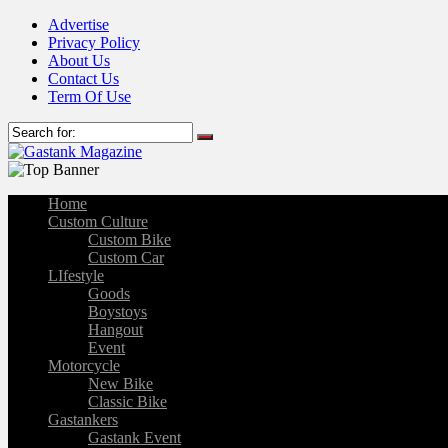
Advertise
Privacy Policy
About Us
Contact Us
Term Of Use
Home
Custom Culture
Custom Bike
Custom Car
LIfestyle
Goods
Boystoys
Hangout
Event
Motorcycle
New Bike
Classic Bike
Gastankers
Gastank Event