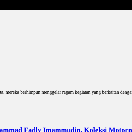
rta, mereka berhimpun menggelar ragam kegiatan yang berkaitan dengan
hammad Fadly Imammudin, Koleksi Motorny