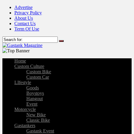
Advertise
Privacy Policy
About Us
Contact Us
Term Of Use
Home
Custom Culture
Custom Bike
Custom Car
LIfestyle
Goods
Boystoys
Hangout
Event
Motorcycle
New Bike
Classic Bike
Gastankers
Gastank Event