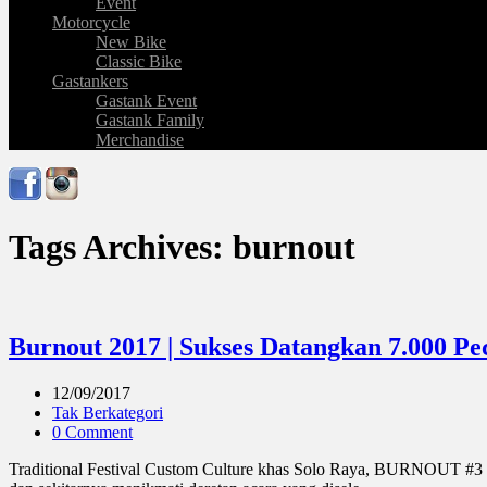
Event
Motorcycle
New Bike
Classic Bike
Gastankers
Gastank Event
Gastank Family
Merchandise
Tags Archives: burnout
Burnout 2017 | Sukses Datangkan 7.000 Pec
12/09/2017
Tak Berkategori
0 Comment
Traditional Festival Custom Culture khas Solo Raya, BURNOUT #3 “Ha