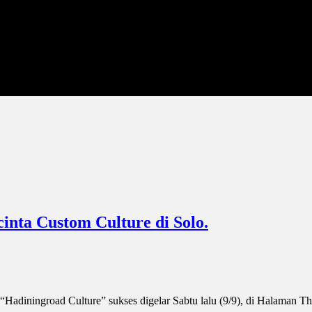
inta Custom Culture di Solo.
diningroad Culture” sukses digelar Sabtu lalu (9/9), di Halaman The