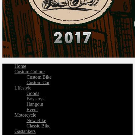
Home
Custom Culture
Custom Bike
Custom Car
LIfestyle
Goods
Boystoys
Hangout
Event
Motorcycle
New Bike
Classic Bike
Gastankers