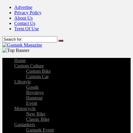
Advertise
Privacy Policy
About Us
Contact Us
Term Of Use
Home
Custom Culture
Custom Bike
Custom Car
LIfestyle
Goods
Boystoys
Hangout
Event
Motorcycle
New Bike
Classic Bike
Gastankers
Gastank Event