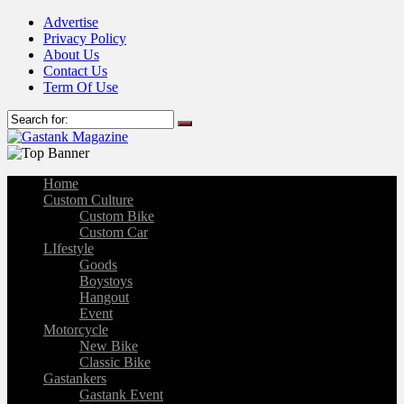
Advertise
Privacy Policy
About Us
Contact Us
Term Of Use
Home
Custom Culture
Custom Bike
Custom Car
LIfestyle
Goods
Boystoys
Hangout
Event
Motorcycle
New Bike
Classic Bike
Gastankers
Gastank Event