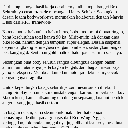
Dari tampilannya, hasil kerja desainernya nih tampil banget Bro.
Seluruhnya custum-made rancangan Henry Schilze. Sedangkan
desain logam bodywork-nya merupakan kolaborasi dengan Marvin
Diehl dari KRT framework.
Karena untuk kebutuhan kebut lurus, bobot motor ini dibuat ringan,
berat keseluruhan total hanya 90 kg. Mirip-mirip lah dengan drag
bike lokal, namun dengan tampilan super elegan. Desain suspensi
depan cangkrang terintegrasi dengan handlebar, sedangkan rangka
belakang rigid. Sentuhan gold matte dibalur pada seluruh sasisnya.
Sedangkan buat body seluruh rangka dibungkus dengan bahan
aluminium, utamanya pada bagian tengah. Jadi bagian mesin saja
yang terekspose. Membuat tampilan motor jadi lebih slim, cocok
dengan gaya drag bike.
Untuk kepentingan balap, seluruh jeroan mesin sudah direbuilt
ulang. Suplay bahan bakar diinstal dengan karburator berlabel Jikov.
Makin kece, karena disandingkan dengan sepasang knalpot pendek
anggun yang juga hasil custom.
Di bagian depan, tema steampunk makin terlihat dengan
pemasangan leather pada grip gas dari Red Wing. Nggak
ketinggalan, jok model tunggal nya juga dibalut leather yang dibuat
oleh vendor worshop berngaran C. Benda.